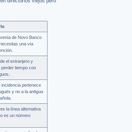
n directorios viejos pero
lo
n venía de Novo Banco
necesitas una vía
ención.
de el extranjero y
r perder tiempo con
guos.
o incidencia pertenece
ugués y no a la antigua
añola.
res la línea alternativa
no es un número