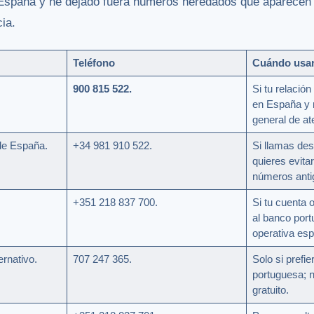
 España y he dejado fuera números heredados que aparecen e
ia.
Teléfono
Cuándo usar
900 815 522.
Si tu relació
en España y 
general de at
e España.
+34 981 910 522.
Si llamas des
quieres evita
números anti
+351 218 837 700.
Si tu cuenta 
al banco port
operativa esp
rnativo.
707 247 365.
Solo si prefie
portuguesa; 
gratuito.