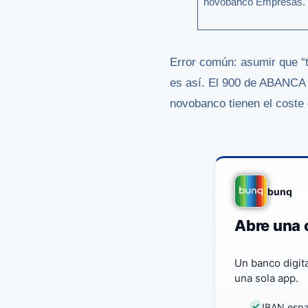
novobanco Empresas.
Error común: asumir que “t
es así. El 900 de ABANCA 
novobanco tienen el coste 
bunq
Abre una 
Un banco digit
una sola app.
IBAN espa