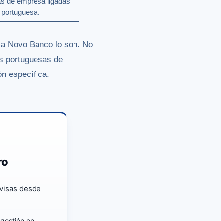
as de empresa ligadas
a portuguesa.
s a Novo Banco lo son. No
as portuguesas de
ón específica.
ro
ivisas desde
 gestión en