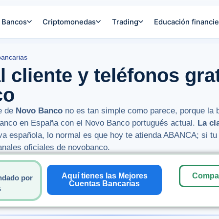
Bancos
Criptomonedas
Trading
Educación financie
bancarias
l cliente y teléfonos gra
co
le de
Novo Banco
no es tan simple como parece, porque la 
Banco en España con el Novo Banco portugués actual.
La cl
iva española, lo normal es que hoy te atienda ABANCA; si tu
anales oficiales de novobanco.
Aquí tienes las Mejores
Compar
ndado por
Cuentas Bancarias
s