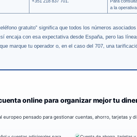
+351 218 837 701.
Para consult
a la operativ
eléfono gratuito” significa que todos los números asociado
sí encaja con esa expectativa desde España, pero las líne
que marque tu operador o, en el caso del 707, una tarificaci
cuenta online para organizar mejor tu dine
al europeo pensado para gestionar cuentas, ahorro, tarjetas y d
ñol y cuentas adicionales para
Cuenta de ahorro, tarjetas y