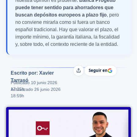
Nuestra opinión es prudente:
Banca Progetto
puede tener sentido para ahorradores que
buscan depósitos europeos a plazo fijo
, pero
no conviene mirarla como si fuera un banco
español tradicional. Hay que valorar el plazo, el
importe mínimo, la garantía italiana, la fiscalidad
y, sobre todo, el contexto reciente de la entidad.
Seguir en
Compartir
Escrito por: Xavier
Tarrasó
Publicado
10 junio 2026
17:35h
Actualizado 26 junio 2026
18:59h