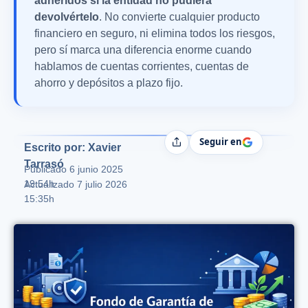
adheridos si la entidad no pudiera
devolvértelo
. No convierte cualquier producto
financiero en seguro, ni elimina todos los riesgos,
pero sí marca una diferencia enorme cuando
hablamos de cuentas corrientes, cuentas de
ahorro y depósitos a plazo fijo.
Seguir en
Compartir
Escrito por: Xavier
Tarrasó
Publicado
6 junio 2025
19:54h
Actualizado 7 julio 2026
15:35h