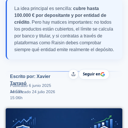
La idea principal es sencilla:
cubre hasta
100.000 € por depositante y por entidad de
crédito
. Pero hay matices importantes: no todos
los productos están cubiertos, el límite se calcula
por banco y titular, y si contratas a través de
plataformas como Raisin debes comprobar
siempre qué entidad emite realmente el depósito.
Seguir en
Compartir
Escrito por: Xavier
Tarrasó
Publicado
6 junio 2025
14:59h
Actualizado 24 julio 2026
15:06h