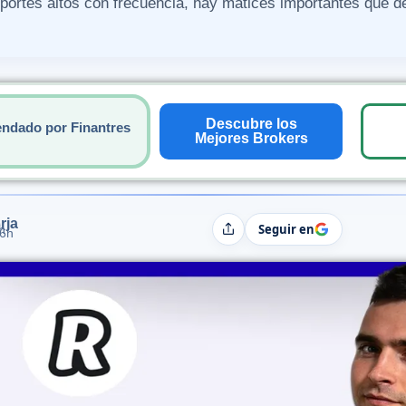
portes altos con frecuencia, hay matices importantes que d
Descubre los
ndado por Finantres
Mejores Brokers
rja
Seguir en
h
Compartir
06h