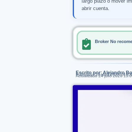
largo plazo o mover im
abrir cuenta.
Broker No recome
Escrito por: Alejandro Bo
Publicado
14 abril 2025 14:23
Actualizado 24 julio 2026 15: