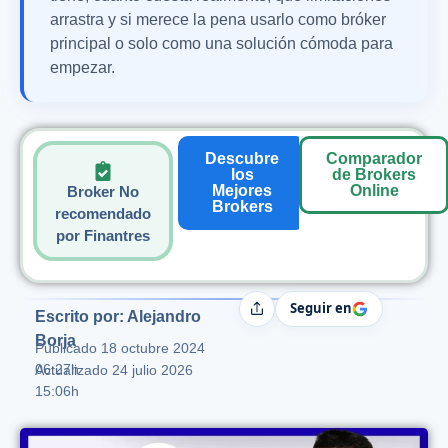
arrastra y si merece la pena usarlo como bróker
principal o solo como una solución cómoda para
empezar.
Descubre
Comparador
los
de Brokers
Mejores
Online
Broker No
Brokers
recomendado
por Finantres
Seguir en
Compartir
Escrito por: Alejandro
Borja
Publicado
18 octubre 2024
06:27h
Actualizado 24 julio 2026
15:06h