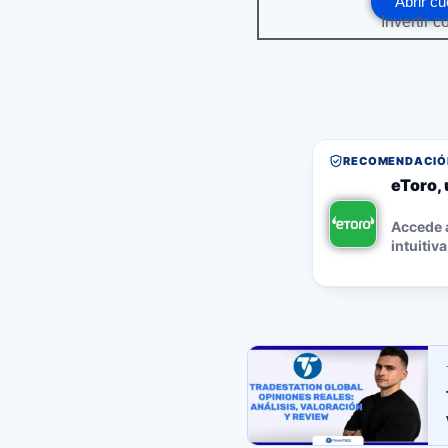
Abrir cu
Invertir c
RECOMENDACIÓN
eToro, 
Accede a
intuitiva