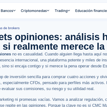
Bancos
Criptomonedas
Trading
Educación financie
s de brokers
s opiniones: análisis 
 si realmente merece la
niones
no es casualidad. Cuando alguien llega hasta aquí n
sencia internacional, una plataforma potente y miles de in
, sino si encaja contigo y si merece la pena operar desde E
 de inversión sencilla para comprar cuatro acciones y olvi
s, especialmente CFDs, pensado para perfiles más activos.
evaluar sus comisiones, su riesgo y su utilidad real.
rketing ni promesas vacías. Vamos a analizar regulación, c
é se repite en las opiniones. Porque la clave no es si CMC 