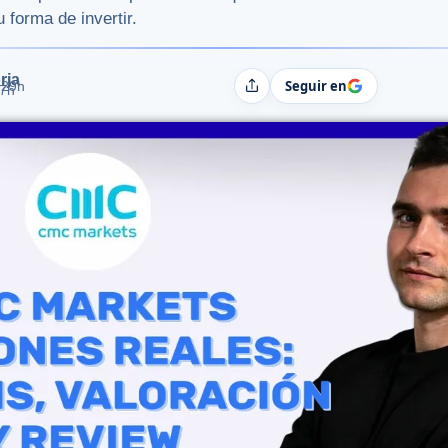
 forma de invertir.
rja
Seguir en
:29h
Compartir
07h