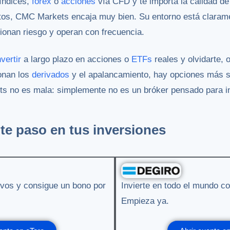
índices,
forex
o
acciones
vía CFD y te importa la calidad de 
ntos, CMC Markets encaja muy bien. Su entorno está claram
tionan riesgo y operan con frecuencia.
nvertir
a largo plazo en acciones o
ETFs
reales y olvidarte,
onan los
derivados
y el apalancamiento, hay opciones más s
ts no es mala: simplemente no es un bróker pensado para i
te paso en tus inversiones
tivos y consigue un bono por
Invierte en todo el mundo co
Empieza ya.