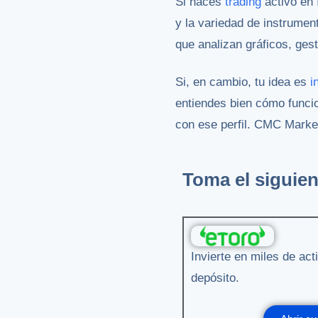
Si haces
trading
activo en 
y la variedad de instrume
que analizan gráficos, ges
Si, en cambio, tu idea es
i
entiendes bien cómo funci
con ese perfil. CMC Marke
Toma el siguien
Invierte en miles de ac
depósito.