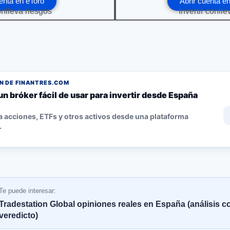
enta en eToro
Abrir cuenta 
onlleva riesgos
Invertir conll
 DE FINANTRES.COM
un bróker fácil de usar para invertir desde España
 acciones, ETFs y otros activos desde una plataforma
.
Te puede interesar:
Tradestation Global opiniones reales en España (análisis c
veredicto)