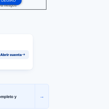
en DEGIRO
eva riesgos
Abrir cuenta
→
ompleto y