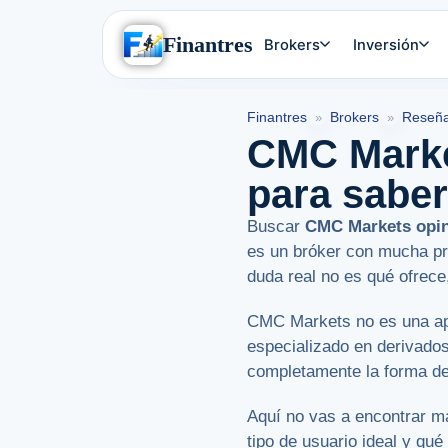
Finantres
Brokers
Inversión
Finantres
Brokers
Reseña
»
»
CMC Market
para saber
Buscar
CMC Markets opi
es un bróker con mucha pre
duda real no es qué ofrece
CMC Markets no es una app
especializado en derivado
completamente la forma de 
Aquí no vas a encontrar ma
tipo de usuario ideal y qu