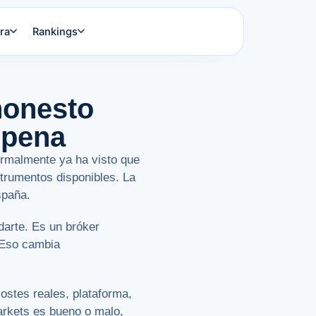
ra
Rankings
honesto
 pena
ormalmente ya ha visto que
strumentos disponibles. La
spaña.
darte. Es un bróker
 Eso cambia
ostes reales, plataforma,
Markets es bueno o malo,