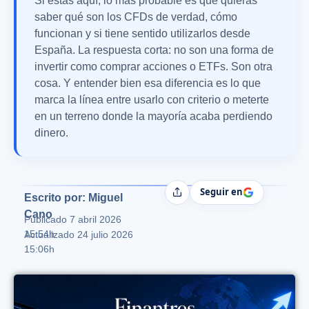
Si estás aquí, lo más probable es que quieras
saber qué son los CFDs de verdad, cómo
funcionan y si tiene sentido utilizarlos desde
España. La respuesta corta: no son una forma de
invertir como comprar acciones o ETFs. Son otra
cosa. Y entender bien esa diferencia es lo que
marca la línea entre usarlo con criterio o meterte
en un terreno donde la mayoría acaba perdiendo
dinero.
Seguir en
Compartir
Escrito por: Miguel
Cano
Publicado
7 abril 2026
15:54h
Actualizado 24 julio 2026
15:06h