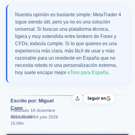
Nuestra opinión es bastante simple: MetaTrader 4
sigue siendo útil, pero ya no es una solución
universal. Si buscas una plataforma técnica,
ligera y muy extendida entre brokers de Forex y
CFDs, todavía cumple. Si lo que quieres es una
experiencia más clara, más fácil de usar y más
razonable para un residente en España que no
necesita robots ni una personalización extrema,
hoy suele encajar mejor
eToro para España
.
Seguir en
Compartir
Escrito por: Miguel
Cano
Publicado
18 diciembre
2024 00:04h
Actualizado 24 julio 2026
15:06h