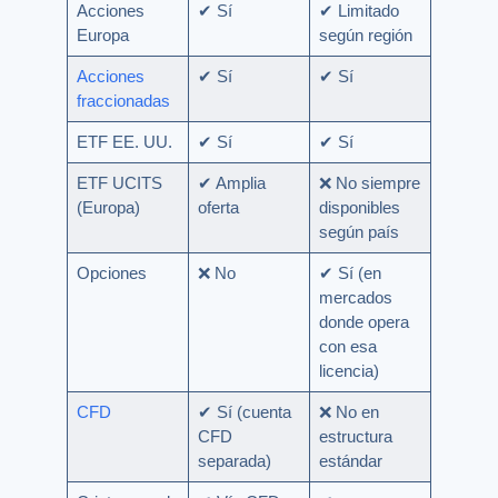
Acciones
✔ Sí
✔ Limitado
Europa
según región
Acciones
✔ Sí
✔ Sí
fraccionadas
ETF EE. UU.
✔ Sí
✔ Sí
ETF UCITS
✔ Amplia
❌ No siempre
(Europa)
oferta
disponibles
según país
Opciones
❌ No
✔ Sí (en
mercados
donde opera
con esa
licencia)
CFD
✔ Sí (cuenta
❌ No en
CFD
estructura
separada)
estándar