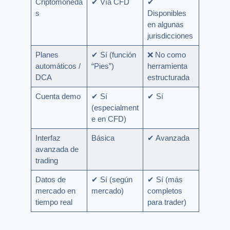
Criptomoneda
✔ Vía CFD
✔
s
Disponibles
en algunas
jurisdicciones
Planes
✔ Sí (función
❌ No como
automáticos /
“Pies”)
herramienta
DCA
estructurada
Cuenta demo
✔ Sí
✔ Sí
(especialment
e en CFD)
Interfaz
Básica
✔ Avanzada
avanzada de
trading
Datos de
✔ Sí (según
✔ Sí (más
mercado en
mercado)
completos
tiempo real
para trader)