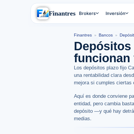
Finantres
Brokers
Inversión
Finantres
Bancos
Depósit
»
»
Depósitos 
funcionan
Los depósitos plazo fijo C
una rentabilidad clara des
mejora si cumples ciertas 
Aquí es donde conviene pa
entidad, pero cambia bast
depósito —y qué hay detrá
medias.