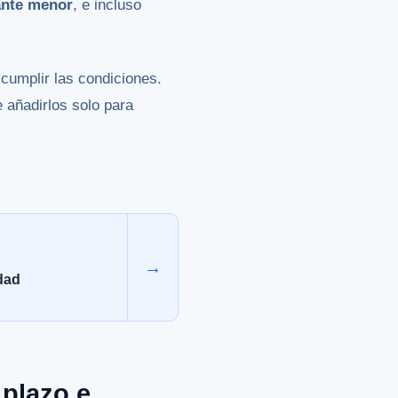
ante menor
, e incluso
 cumplir las condiciones.
 añadirlos solo para
→
dad
 plazo e