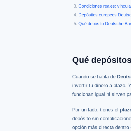
Condiciones reales: vincula
Depósitos europeos Deutsc
Qué depósito Deutsche Bank
Qué depósitos 
Cuando se habla de
Deuts
invertir tu dinero a plazo.
funcionan igual ni sirven p
Por un lado, tienes el
plaz
depósito sin complicacione
opción más directa dentro