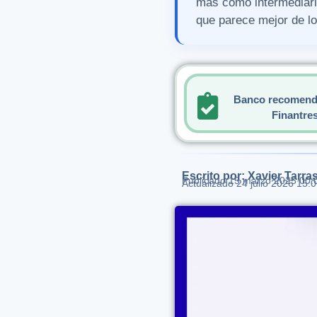
más como intermediari
que parece mejor de lo
Banco recomend
Finantre
Escrito por: Xavier Tarra
Publicado
15 marzo 2025 00:
Actualizado 24 julio 2026 15: