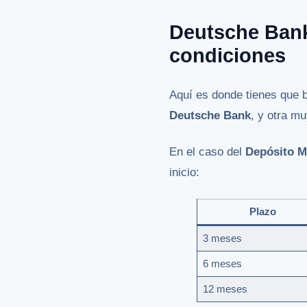
Deutsche Bank
condiciones
Aquí es donde tienes que 
Deutsche Bank
, y otra m
En el caso del
Depósito 
inicio:
Plazo
3 meses
6 meses
12 meses