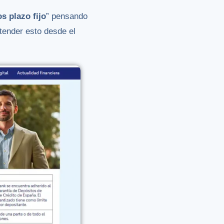
s plazo fijo
” pensando
tender esto desde el