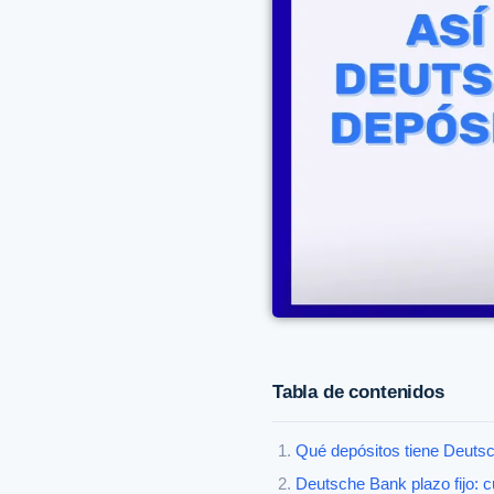
Tabla de contenidos
Qué depósitos tiene Deutsc
Deutsche Bank plazo fijo: 