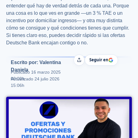
entender qué hay de verdad detrás de cada una. Porque
una cosa es lo que ves en grande —un 3 % TAE o un
incentivo por domiciliar ingresos— y otra muy distinta
cómo se consigue y qué condiciones tienes que cumplir.
Si tienes claro eso, puedes decidir rápido si las ofertas
Deutsche Bank encajan contigo o no.
Seguir en
Compartir
Escrito por: Valentina
Daniela
Publicado
16 marzo 2025
00:00h
Actualizado 24 julio 2026
15:06h