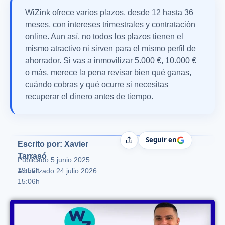
WiZink ofrece varios plazos, desde 12 hasta 36
meses, con intereses trimestrales y contratación
online. Aun así, no todos los plazos tienen el
mismo atractivo ni sirven para el mismo perfil de
ahorrador. Si vas a inmovilizar 5.000 €, 10.000 €
o más, merece la pena revisar bien qué ganas,
cuándo cobras y qué ocurre si necesitas
recuperar el dinero antes de tiempo.
Seguir en
Compartir
Escrito por: Xavier
Tarrasó
Publicado
5 junio 2025
19:56h
Actualizado 24 julio 2026
15:06h