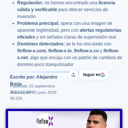
Regulación:
no hemos encontrado una
licencia
válida y verificable
para ofrecer servicios de
inversión
Problema principal:
opera con una imagen de
aparente legitimidad, pero con
alertas regulatorias
oficiales
y sin señales claras de supervisión real
Dominios detectados:
se le ha vinculado con
finflow-x.com
,
finflow-x.io
,
finflow-x.co
y
finflow-
x.net
, algo que encaja con un patrón de cambios de
dominio poco tranquilizador
Seguir en
Compartir
Escrito por: Alejandro
Borja
Publicado
10 septiembre
2024 17:19h
Actualizado 30 junio 2026
08:22h