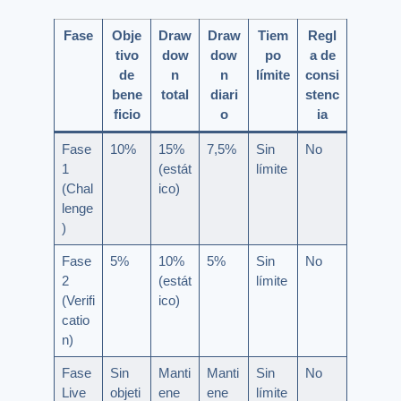
Fase
Obje
Draw
Draw
Tiem
Regl
tivo
dow
dow
po
a de
de
n
n
límite
consi
bene
total
diari
stenc
ficio
o
ia
Fase
10%
15%
7,5%
Sin
No
1
(estát
límite
(Chal
ico)
lenge
)
Fase
5%
10%
5%
Sin
No
2
(estát
límite
(Verifi
ico)
catio
n)
Fase
Sin
Manti
Manti
Sin
No
Live
objeti
ene
ene
límite