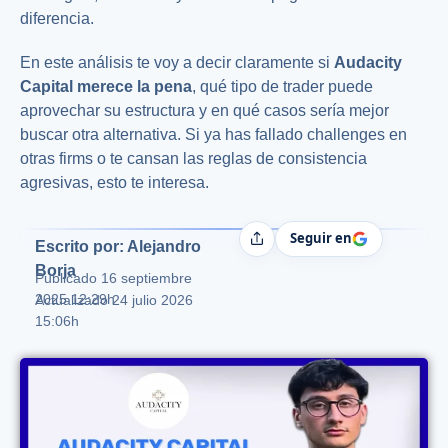
diferencia.
En este análisis te voy a decir claramente si
Audacity
Capital merece la pena
, qué tipo de trader puede
aprovechar su estructura y en qué casos sería mejor
buscar otra alternativa. Si ya has fallado challenges en
otras firms o te cansan las reglas de consistencia
agresivas, esto te interesa.
Seguir en
Compartir
Escrito por: Alejandro
Borja
Publicado
16 septiembre
2025 12:29h
Actualizado 24 julio 2026
15:06h