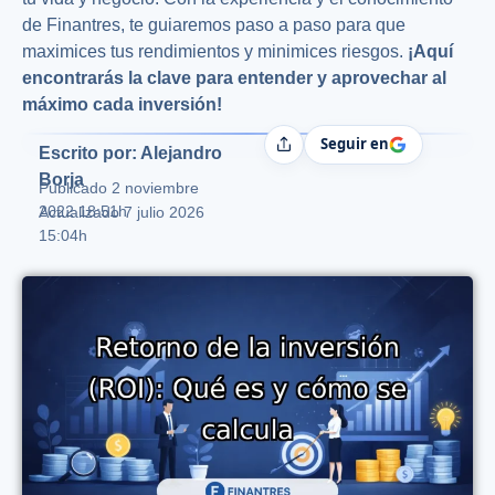
de Finantres, te guiaremos paso a paso para que
maximices tus rendimientos y minimices riesgos.
¡Aquí
encontrarás la clave para entender y aprovechar al
máximo cada inversión!
Seguir en
Compartir
Escrito por: Alejandro
Borja
Publicado
2 noviembre
2022 18:51h
Actualizado 7 julio 2026
15:04h