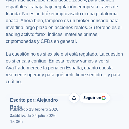
españoles, trabaja bajo regulación europea a través de
Irlanda. No es un bróker improvisado ni una plataforma
opaca. Ahora bien, tampoco es un bróker pensado para
invertir a largo plazo en acciones reales. Su terreno es el
trading activo: forex, índices, materias primas,
criptomonedas y CFDs en general.
La cuestión no es si existe o si está regulado. La cuestión
es si encaja contigo. En esta review vamos a ver si
AvaTrade merece la pena en España, cuánto cuesta
realmente operar y para qué perfil tiene sentido… y para
cuál no.
Seguir en
Compartir
Escrito por: Alejandro
Borja
Publicado
19 febrero 2026
17:44h
Actualizado 24 julio 2026
15:06h