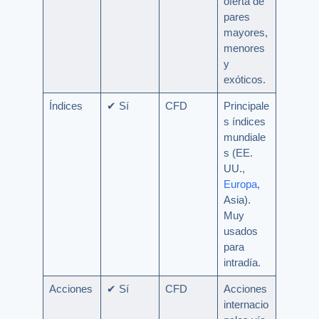
oferta de
pares
mayores,
menores
y
exóticos.
Índices
✔ Sí
CFD
Principale
s índices
mundiale
s (EE.
UU.,
Europa
,
Asia).
Muy
usados
para
intradía.
Acciones
✔ Sí
CFD
Acciones
internacio