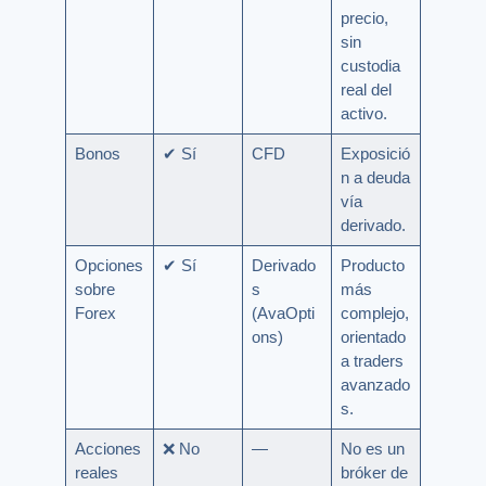
precio,
sin
custodia
real del
activo.
Bonos
✔ Sí
CFD
Exposició
n a deuda
vía
derivado.
Opciones
✔ Sí
Derivado
Producto
sobre
s
más
Forex
(AvaOpti
complejo,
ons)
orientado
a traders
avanzado
s.
Acciones
❌ No
—
No es un
reales
bróker de