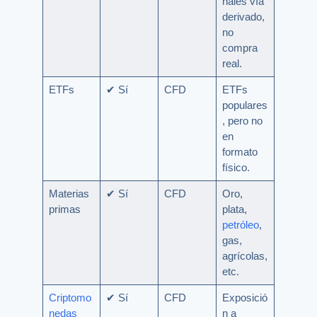
nales vía
derivado,
no
compra
real.
ETFs
✔ Sí
CFD
ETFs
populares
, pero no
en
formato
físico.
Materias
✔ Sí
CFD
Oro,
primas
plata,
petróleo
,
gas,
agrícolas,
etc.
Criptomo
✔ Sí
CFD
Exposició
nedas
n a