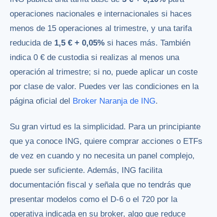
operaciones nacionales e internacionales si haces
menos de 15 operaciones al trimestre, y una tarifa
reducida de
1,5 € + 0,05%
si haces más. También
indica 0 € de custodia si realizas al menos una
operación al trimestre; si no, puede aplicar un coste
por clase de valor. Puedes ver las condiciones en la
página oficial del
Broker Naranja de ING
.
Su gran virtud es la simplicidad. Para un principiante
que ya conoce ING, quiere comprar acciones o ETFs
de vez en cuando y no necesita un panel complejo,
puede ser suficiente. Además, ING facilita
documentación fiscal y señala que no tendrás que
presentar modelos como el D-6 o el 720 por la
operativa indicada en su broker, algo que reduce