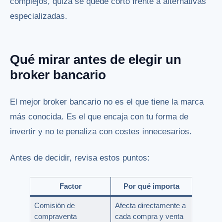
complejos, quizá se quede corto frente a alternativas
especializadas.
Qué mirar antes de elegir un
broker bancario
El mejor broker bancario no es el que tiene la marca
más conocida. Es el que encaja con tu forma de
invertir y no te penaliza con costes innecesarios.
Antes de decidir, revisa estos puntos:
Factor
Por qué importa
Comisión de
Afecta directamente a
compraventa
cada compra y venta