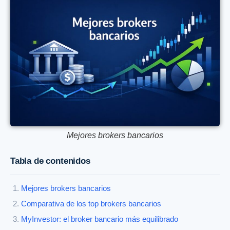
Mejores brokers bancarios
Tabla de contenidos
Mejores brokers bancarios
Comparativa de los top brokers bancarios
MyInvestor: el broker bancario más equilibrado