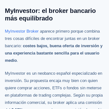
MyInvestor: el broker bancario
más equilibrado
MyInvestor Broker
aparece primero porque combina
tres cosas difíciles de encontrar juntas en un broker
bancario:
costes bajos, buena oferta de inversión y
una experiencia bastante sencilla para el usuario
medio
.
MyInvestor es un neobanco español especializado en
inversión. Su propuesta encaja muy bien con quien
quiere comprar acciones, ETFs o fondos sin meterse
en plataformas de trading complejas. Según su propia
información comercial, su broker aplica una comisión