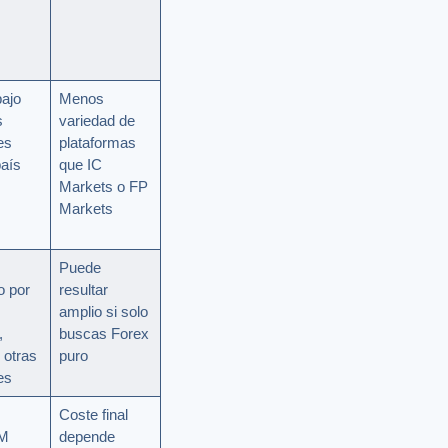
ajo
Menos
s
variedad de
es
plataformas
aís
que IC
Markets o FP
Markets
Puede
o por
resultar
amplio si solo
,
buscas Forex
otras
puro
es
Coste final
XM
depende