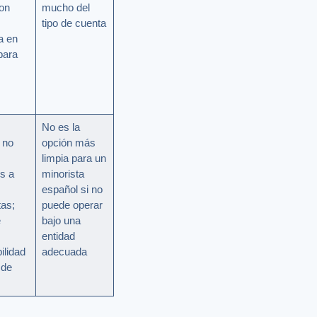
on
mucho del
tipo de cuenta
a en
para
No es la
 no
opción más
limpia para un
os a
minorista
español si no
tas;
puede operar
e
bajo una
entidad
ilidad
adecuada
sde