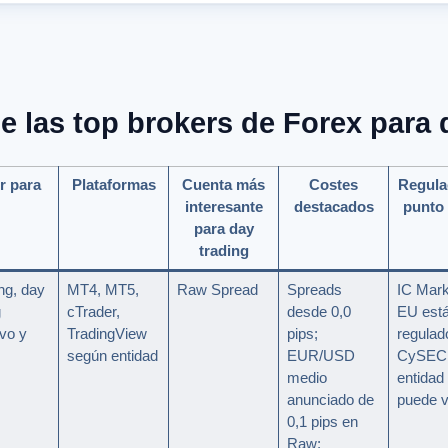
 las top brokers de Forex para 
r para
Plataformas
Cuenta más
Costes
Regula
interesante
destacados
punto 
para day
trading
ng, day
MT4, MT5,
Raw Spread
Spreads
IC Mark
g
cTrader,
desde 0,0
EU est
ivo y
TradingView
pips;
regulad
según entidad
EUR/USD
CySEC;
medio
entidad 
anunciado de
puede v
0,1 pips en
Raw;