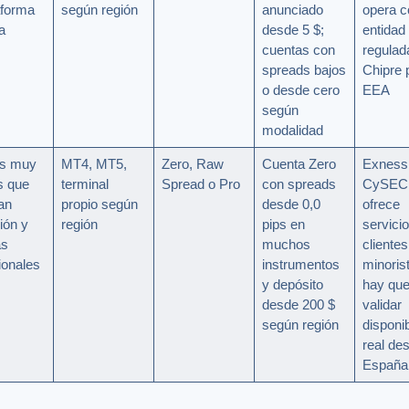
aforma
según región
anunciado
opera c
a
desde 5 $;
entidad
cuentas con
regulad
spreads bajos
Chipre 
o desde cero
EEA
según
modalidad
rs muy
MT4, MT5,
Zero, Raw
Cuenta Zero
Exness
s que
terminal
Spread o Pro
con spreads
CySEC
zan
propio según
desde 0,0
ofrece
ión y
región
pips en
servici
as
muchos
clientes
ionales
instrumentos
minoris
y depósito
hay qu
desde 200 $
validar
según región
disponib
real de
España