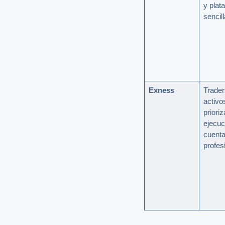
y plat
sencill
Exness
Trade
activo
priori
ejecuc
cuent
profes