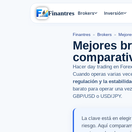
Finantres
Brokers
Inversión
Finantres
Brokers
Mejore
»
»
Mejores br
comparativ
Hacer day trading en Fore
Cuando operas varias vece
regulación y la estabilid
barato para operar una ve
GBP/USD o USD/JPY.
La clave está en elegir
riesgo. Aquí comparamo