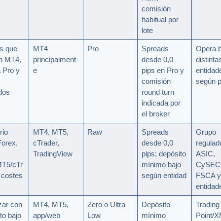
comisión
habitual por
lote
s que
MT4
Pro
Spreads
Opera b
n MT4,
principalment
desde 0,0
distinta
 Pro y
e
pips en Pro y
entidad
s
comisión
según p
dos
round turn
indicada por
el broker
rio
MT4, MT5,
Raw
Spreads
Grupo
Forex,
cTrader,
desde 0,0
regulad
TradingView
pips; depósito
ASIC,
T5/cTr
mínimo bajo
CySEC
 costes
según entidad
FSCA y 
entidad
ar con
MT4, MT5,
Zero o Ultra
Depósito
Trading
to bajo
app/web
Low
mínimo
Point/