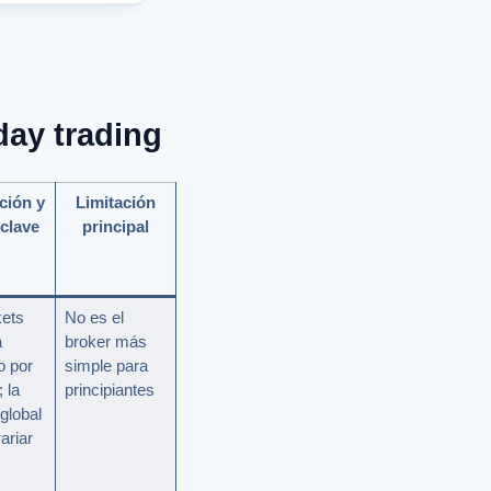
day trading
ción y
Limitación
clave
principal
ets
No es el
á
broker más
o por
simple para
 la
principiantes
global
ariar