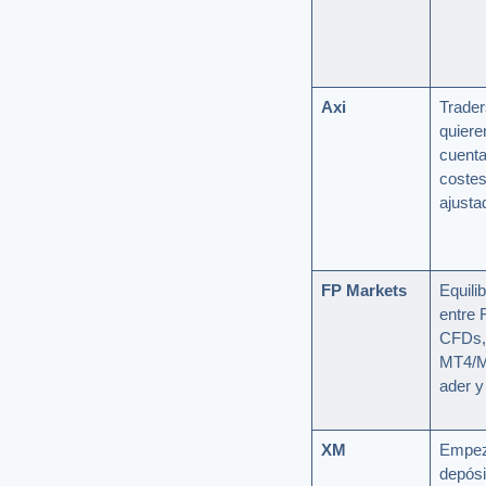
Axi
Trader
quiere
cuenta
coste
ajusta
FP Markets
Equilib
entre 
CFDs,
MT4/M
ader y
XM
Empez
depósi