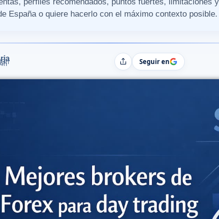
entas, perfiles recomendados, puntos fuertes, limitaciones 
de España o quiere hacerlo con el máximo contexto posible.
rja
Seguir en
03h
Compartir
24h