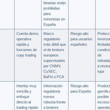
binarias están
prohibidas
para
minoristas en
España
Cuenta demo,
Marco
Riesgo alto
Protecc
operativa
regulatorio
para usuarios
inverso
rápida y
más débil que
españoles
limitada
funciones de
el de brokers
condici
copy trading
europeos
de
supervisados
retirad
por CNMV,
a revis
CySEC,
lupa
BaFin o FCA
Interfaz muy
Información
Riesgo alto
Produc
sencilla y
regulatoria
para España
gamific
enfoque
menos
posible
directo al
robusta frente
exceso
trading rápido
a brokers
operati