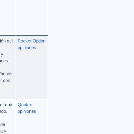
ión del
Pocket Option
r
opiniones
 y
ones
a/bonos
ar con
to muy
Quotex
ado,
opiniones
 de
va y