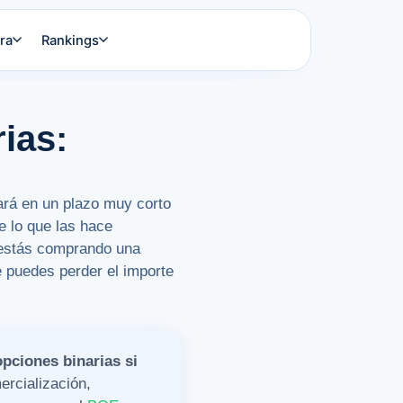
ra
Rankings
ias:
jará en un plazo muy corto
e lo que las hace
o estás comprando una
e puedes perder el importe
ciones binarias si
ercialización,