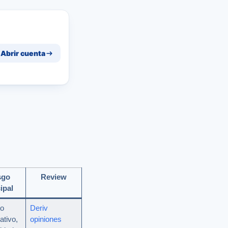
Abrir cuenta
sgo
Review
ipal
to
Deriv
ativo,
opiniones