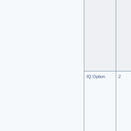
IQ Option
2