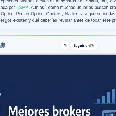
e opciones binarias a clientes minoristas en España, tal y c
rcada por
ESMA
. Aun así, como muchos usuarios buscan bro
Option, Pocket Option, Quotex y Nadex para que entiendas
iesgos existen y qué deberías revisar antes de tocar este p
rja
Seguir en
18h
Compartir
06h