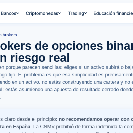
Bancos
Criptomonedas
Trading
Educación financie
s brokers
okers de opciones binar
n riesgo real
en porque parecen sencillas: eliges si un activo subirá o ba
pago fijo. El problema es que esa simplicidad es precisament
tiendo en un activo, no estás construyendo una cartera y n
nal: estás asumiendo una apuesta de resultado cerrado dond
.
s claro desde el principio:
no recomendamos operar con op
sta en España
. La CNMV prohibió de forma indefinida la com