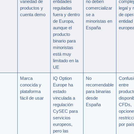
variedad de
entidades
no deben
complej
productos y
reguladas
comercializar
legal y 
cuenta demo
fuera y dentro
se a
de oper
de Europa,
minoristas en
entidad
aunque el
España
europe
producto
binario para
minoristas
está muy
limitado en la
UE
Marca
IQ Option
No
Confusi
conocida y
Europe ha
recomendable
entre
plataforma
estado
para binarias
product
fácil de usar
vinculada a
desde
disponib
regulación
España
CFDs,
CySEC para
opcione
servicios
restric
europeos,
por paí
pero las