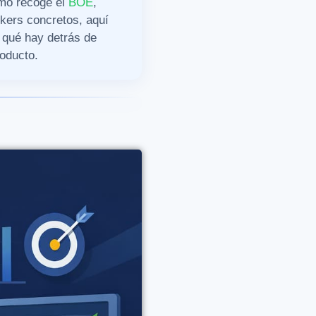
omo recoge el
BOE
,
kers concretos, aquí
 qué hay detrás de
roducto.