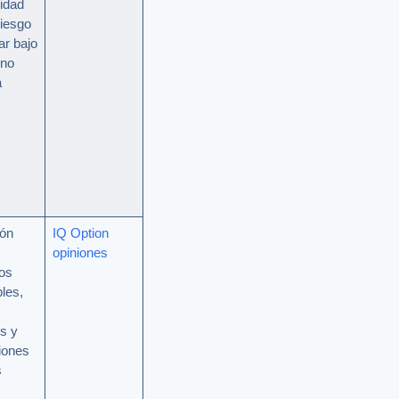
idad
riesgo
ar bajo
 no
a
ón
IQ Option
opiniones
os
les,
s y
ciones
s