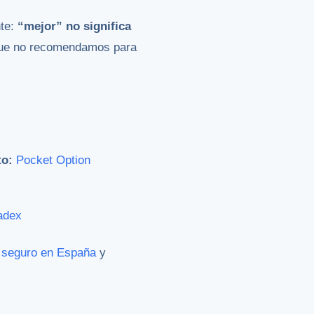
nte:
“mejor” no significa
 que no recomendamos para
to:
Pocket Option
adex
s seguro en España
y