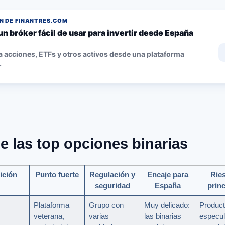
 DE FINANTRES.COM
un bróker fácil de usar para invertir desde España
 acciones, ETFs y otros activos desde una plataforma
.
e las top opciones binarias
ición
Punto fuerte
Regulación y
Encaje para
Rie
seguridad
España
princ
Plataforma
Grupo con
Muy delicado:
Produc
veterana,
varias
las binarias
especul