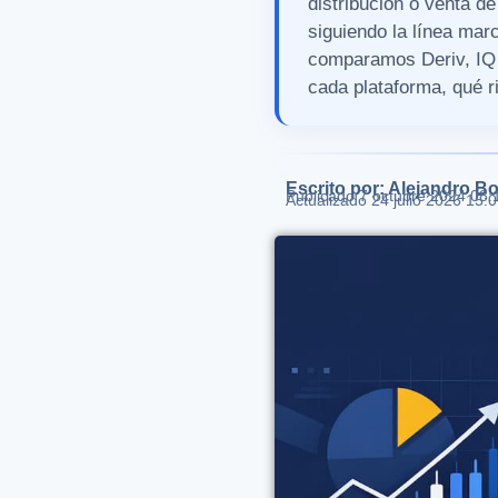
distribución o venta d
siguiendo la línea ma
comparamos Deriv, IQ 
cada plataforma, qué r
Escrito por: Alejandro Bo
Publicado
7 octubre 2024 08:
Actualizado 24 julio 2026 15: