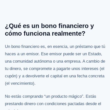
¿Qué es un bono financiero y
cómo funciona realmente?
Un bono financiero es, en esencia, un préstamo que tú
haces a un emisor. Ese emisor puede ser un Estado,
una comunidad autónoma o una empresa. A cambio de
tu dinero, se compromete a pagarte unos intereses (el
cupón) y a devolverte el capital en una fecha concreta
(el vencimiento).
No estás comprando “un producto mágico”. Estás
prestando dinero con condiciones pactadas desde el