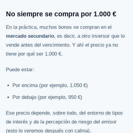
No siempre se compra por 1.000 €
En la práctica, muchos bonos se compran en el
mercado secundario
, es decir, a otro inversor que lo
vende antes del vencimiento. Y ahí el precio ya no
tiene por qué ser 1.000 €.
Puede estar:
Por encima (por ejemplo, 1.050 €)
Por debajo (por ejemplo, 950 €)
Ese precio depende, sobre todo, del entorno de tipos
de interés y de la percepción de riesgo del emisor
(esto lo veremos después con calma).