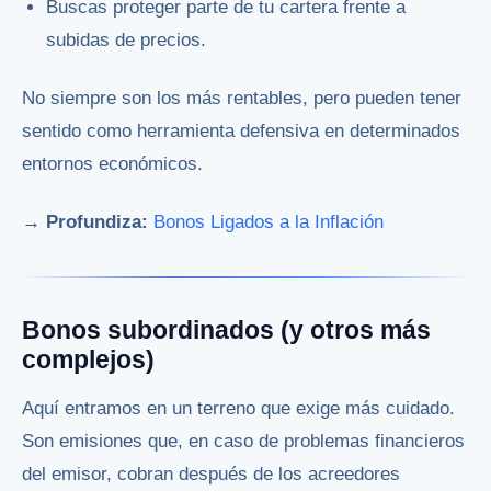
Buscas proteger parte de tu cartera frente a
subidas de precios.
No siempre son los más rentables, pero pueden tener
sentido como herramienta defensiva en determinados
entornos económicos.
→ Profundiza:
Bonos Ligados a la Inflación
Bonos subordinados (y otros más
complejos)
Aquí entramos en un terreno que exige más cuidado.
Son emisiones que, en caso de problemas financieros
del emisor, cobran después de los acreedores