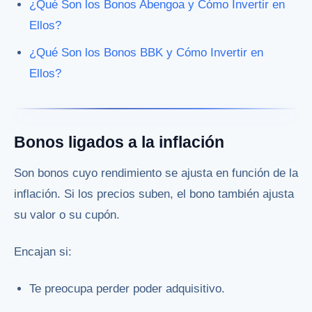
¿Qué Son los Bonos Abengoa y Cómo Invertir en
Ellos?
¿Qué Son los Bonos BBK y Cómo Invertir en
Ellos?
Bonos ligados a la inflación
Son bonos cuyo rendimiento se ajusta en función de la
inflación. Si los precios suben, el bono también ajusta
su valor o su cupón.
Encajan si:
Te preocupa perder poder adquisitivo.