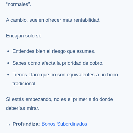
“normales”.
A cambio, suelen ofrecer más rentabilidad.
Encajan solo si:
Entiendes bien el riesgo que asumes.
Sabes cómo afecta la prioridad de cobro.
Tienes claro que no son equivalentes a un bono
tradicional.
Si estás empezando, no es el primer sitio donde
deberías mirar.
→ Profundiza:
Bonos Subordinados