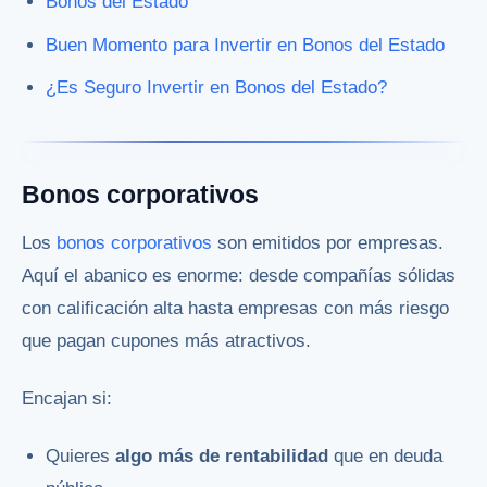
Bonos del Estado
Buen Momento para Invertir en Bonos del Estado
¿Es Seguro Invertir en Bonos del Estado?
Bonos corporativos
Los
bonos corporativos
son emitidos por empresas.
Aquí el abanico es enorme: desde compañías sólidas
con calificación alta hasta empresas con más riesgo
que pagan cupones más atractivos.
Encajan si:
Quieres
algo más de rentabilidad
que en deuda