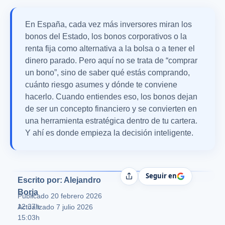
En España, cada vez más inversores miran los
bonos del Estado, los bonos corporativos o la
renta fija como alternativa a la bolsa o a tener el
dinero parado. Pero aquí no se trata de “comprar
un bono”, sino de saber qué estás comprando,
cuánto riesgo asumes y dónde te conviene
hacerlo. Cuando entiendes eso, los bonos dejan
de ser un concepto financiero y se convierten en
una herramienta estratégica dentro de tu cartera.
Y ahí es donde empieza la decisión inteligente.
Seguir en
Compartir
Escrito por: Alejandro
Borja
Publicado
20 febrero 2026
12:37h
Actualizado 7 julio 2026
15:03h