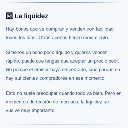
3️⃣ La liquidez
Hay bonos que se compran y venden con facilidad
todos los días. Otros apenas tienen movimiento.
Si tienes un bono poco líquido y quieres vender
rápido, puede que tengas que aceptar un precio peor.
No porque el emisor haya empeorado, sino porque no
hay suficientes compradores en ese momento.
Esto no suele preocupar cuando todo va bien. Pero en
momentos de tensión de mercado, la liquidez se
vuelve muy importante.