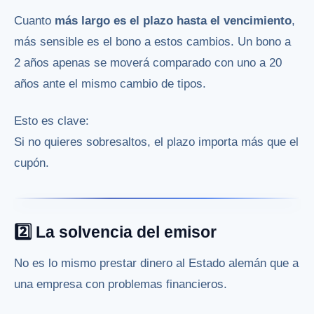
Cuanto
más largo es el plazo hasta el vencimiento
,
más sensible es el bono a estos cambios. Un bono a
2 años apenas se moverá comparado con uno a 20
años ante el mismo cambio de tipos.
Esto es clave:
Si no quieres sobresaltos, el plazo importa más que el
cupón.
2️⃣ La solvencia del emisor
No es lo mismo prestar dinero al Estado alemán que a
una empresa con problemas financieros.