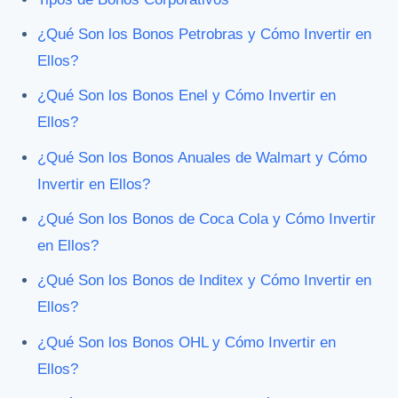
¿Qué Son los Bonos Petrobras y Cómo Invertir en
Ellos?
¿Qué Son los Bonos Enel y Cómo Invertir en
Ellos?
¿Qué Son los Bonos Anuales de Walmart y Cómo
Invertir en Ellos?
¿Qué Son los Bonos de Coca Cola y Cómo Invertir
en Ellos?
¿Qué Son los Bonos de Inditex y Cómo Invertir en
Ellos?
¿Qué Son los Bonos OHL y Cómo Invertir en
Ellos?