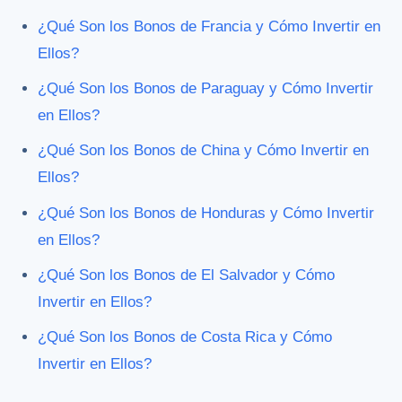
¿Qué Son los Bonos de Francia y Cómo Invertir en
Ellos?
¿Qué Son los Bonos de Paraguay y Cómo Invertir
en Ellos?
¿Qué Son los Bonos de China y Cómo Invertir en
Ellos?
¿Qué Son los Bonos de Honduras y Cómo Invertir
en Ellos?
¿Qué Son los Bonos de El Salvador y Cómo
Invertir en Ellos?
¿Qué Son los Bonos de Costa Rica y Cómo
Invertir en Ellos?