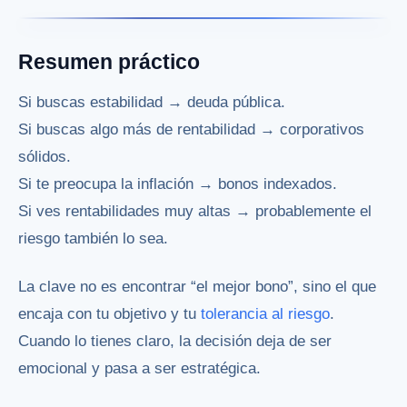
Resumen práctico
Si buscas estabilidad → deuda pública.
Si buscas algo más de rentabilidad → corporativos
sólidos.
Si te preocupa la inflación → bonos indexados.
Si ves rentabilidades muy altas → probablemente el
riesgo también lo sea.
La clave no es encontrar “el mejor bono”, sino el que
encaja con tu objetivo y tu
tolerancia al riesgo
.
Cuando lo tienes claro, la decisión deja de ser
emocional y pasa a ser estratégica.