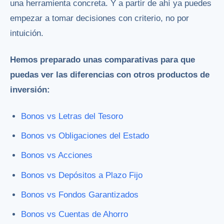
una herramienta concreta. Y a partir de ahí ya puedes
empezar a tomar decisiones con criterio, no por
intuición.
Hemos preparado unas comparativas para que
puedas ver las diferencias con otros productos de
inversión:
Bonos vs Letras del Tesoro
Bonos vs Obligaciones del Estado
Bonos vs Acciones
Bonos vs Depósitos a Plazo Fijo
Bonos vs Fondos Garantizados
Bonos vs Cuentas de Ahorro