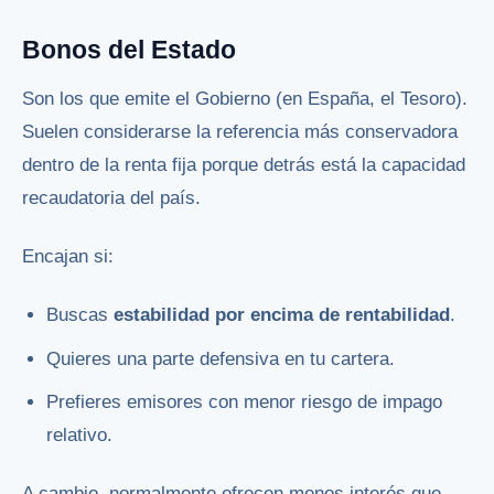
Bonos del Estado
Son los que emite el Gobierno (en España, el Tesoro).
Suelen considerarse la referencia más conservadora
dentro de la renta fija porque detrás está la capacidad
recaudatoria del país.
Encajan si:
Buscas
estabilidad por encima de rentabilidad
.
Quieres una parte defensiva en tu cartera.
Prefieres emisores con menor riesgo de impago
relativo.
A cambio, normalmente ofrecen menos interés que