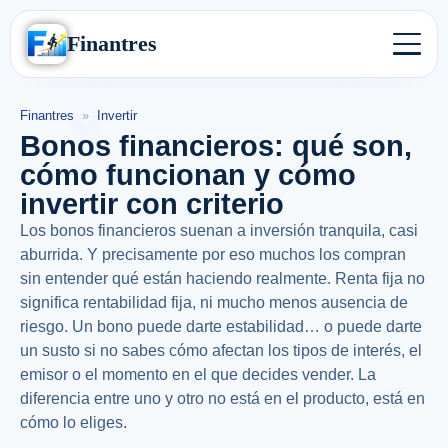
Finantres
Finantres
»
Invertir
Bonos financieros: qué son,
cómo funcionan y cómo
invertir con criterio
Los bonos financieros suenan a inversión tranquila, casi
aburrida. Y precisamente por eso muchos los compran
sin entender qué están haciendo realmente. Renta fija no
significa rentabilidad fija, ni mucho menos ausencia de
riesgo. Un bono puede darte estabilidad… o puede darte
un susto si no sabes cómo afectan los tipos de interés, el
emisor o el momento en el que decides vender. La
diferencia entre uno y otro no está en el producto, está en
cómo lo eliges.