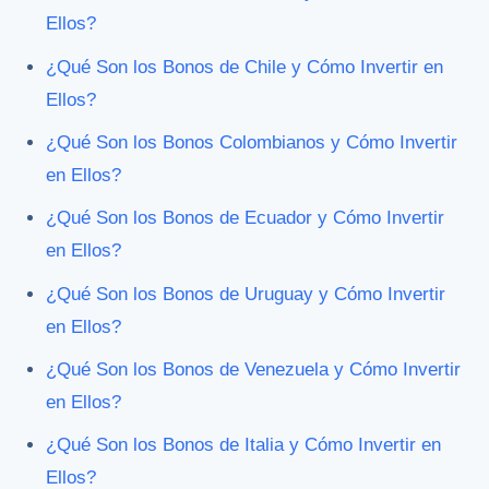
Ellos?
¿Qué Son los Bonos de Chile y Cómo Invertir en
Ellos?
¿Qué Son los Bonos Colombianos y Cómo Invertir
en Ellos?
¿Qué Son los Bonos de Ecuador y Cómo Invertir
en Ellos?
¿Qué Son los Bonos de Uruguay y Cómo Invertir
en Ellos?
¿Qué Son los Bonos de Venezuela y Cómo Invertir
en Ellos?
¿Qué Son los Bonos de Italia y Cómo Invertir en
Ellos?