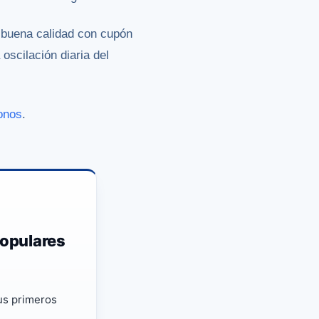
e buena calidad con cupón
 oscilación diaria del
onos
.
populares
tus primeros