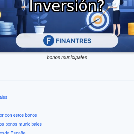
bonos municipales
ales
s
or con estos bonos
los bonos municipales
 desde España