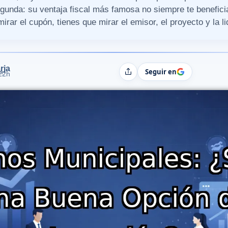
gunda: su ventaja fiscal más famosa no siempre te beneficia
mirar el cupón, tienes que mirar el emisor, el proyecto y la li
rja
Seguir en
h
Compartir
:22h