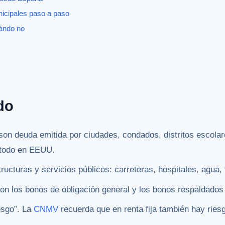
icipales paso a paso
uándo no
do
on deuda emitida por ciudades, condados, distritos escolar
e todo en EEUU.
tructuras y servicios públicos: carreteras, hospitales, agua,
on los bonos de obligación general y los bonos respaldados 
iesgo”. La
CNMV
recuerda que en renta fija también hay ries