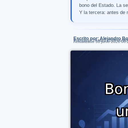
bono del Estado. La se
Y la tercera: antes de 
Escrito por: Alejandro Bo
Publicado
24 abril 2025 05:00
Actualizado 30 junio 2026 08