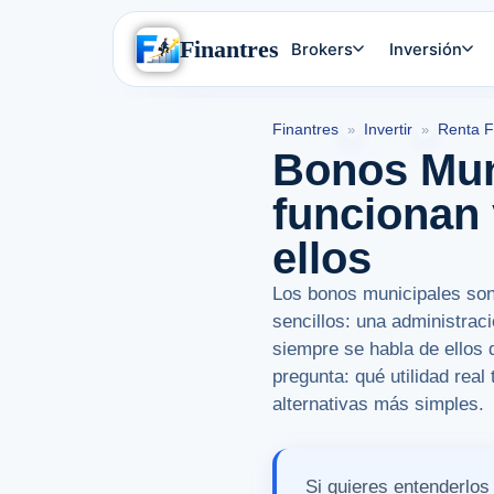
Finantres
Brokers
Inversión
Finantres
Invertir
Renta F
»
»
Bonos Mun
funcionan 
ellos
Los bonos municipales son 
sencillos: una administrac
siempre se habla de ellos 
pregunta: qué utilidad rea
alternativas más simples.
Si quieres entenderlos