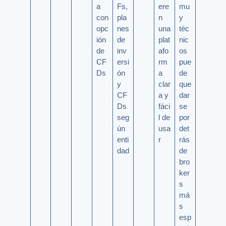
a
Fs,
ere
mu
con
pla
n
y
opc
nes
una
téc
ión
de
plat
nic
de
inv
afo
os
CF
ersi
rm
pue
Ds
ón
a
de
y
clar
que
CF
a y
dar
Ds
fáci
se
seg
l de
por
ún
usa
det
enti
r
rás
dad
de
bro
ker
s
má
s
esp