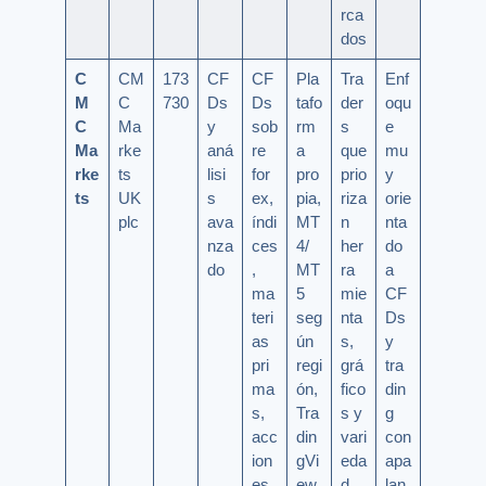
rca
dos
C
CM
173
CF
CF
Pla
Tra
Enf
M
C
730
Ds
Ds
tafo
der
oqu
C
Ma
y
sob
rm
s
e
Ma
rke
aná
re
a
que
mu
rke
ts
lisi
for
pro
prio
y
ts
UK
s
ex,
pia,
riza
orie
plc
ava
índi
MT
n
nta
nza
ces
4/
her
do
do
,
MT
ra
a
ma
5
mie
CF
teri
seg
nta
Ds
as
ún
s,
y
pri
regi
grá
tra
ma
ón,
fico
din
s,
Tra
s y
g
acc
din
vari
con
ion
gVi
eda
apa
es,
ew
d
lan