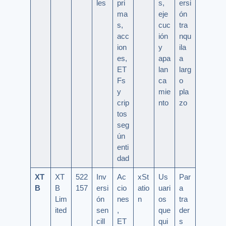
les
pri
s,
ersi
ma
eje
ón
s,
cuc
tra
acc
ión
nqu
ion
y
ila
es,
apa
a
ET
lan
larg
Fs
ca
o
y
mie
pla
crip
nto
zo
tos
seg
ún
enti
dad
XT
XT
522
Inv
Ac
xSt
Us
Par
B
B
157
ersi
cio
atio
uari
a
Lim
ón
nes
n
os
tra
ited
sen
,
que
der
cill
ET
qui
s