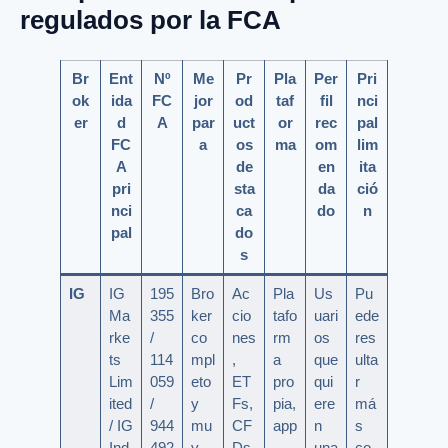
regulados por la FCA
Br
Ent
Nº
Me
Pr
Pla
Per
Pri
ok
ida
FC
jor
od
taf
fil
nci
er
d
A
par
uct
or
rec
pal
FC
a
os
ma
om
lim
A
de
en
ita
pri
sta
da
ció
nci
ca
do
n
pal
do
s
IG
IG
195
Bro
Ac
Pla
Us
Pu
Ma
355
ker
cio
tafo
uari
ede
rke
/
co
nes
rm
os
res
ts
114
mpl
,
a
que
ulta
Lim
059
eto
ET
pro
qui
r
ited
/
y
Fs,
pia,
ere
má
/ IG
944
mu
CF
app
n
s
Ind
492
y
Ds,
,
una
co