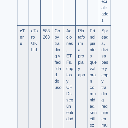
eci
aliz
ado
s
eT
eTo
583
Co
Ac
Pla
Pri
Spr
or
ro
263
py
cio
tafo
nci
ead
o
UK
tra
nes
rm
pia
s,
Ltd
din
,
a
nte
divi
g y
ET
pro
s
sa
faci
Fs,
pia
que
bas
lida
crip
y
val
e y
d
tos
app
ora
cop
de
y
n
y
uso
CF
co
tra
Ds
mu
din
seg
nid
g
ún
ad,
req
enti
sen
uier
dad
cill
en
ez
mu