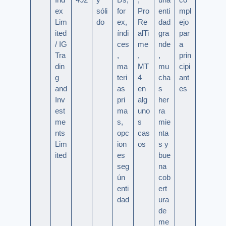
ex
sóli
for
Pro
enti
mpl
Lim
do
ex,
Re
dad
ejo
ited
índi
alTi
gra
par
/ IG
ces
me
nde
a
Tra
,
,
,
prin
din
ma
MT
mu
cipi
g
teri
4
cha
ant
and
as
en
s
es
Inv
pri
alg
her
est
ma
uno
ra
me
s,
s
mie
nts
opc
cas
nta
Lim
ion
os
s y
ited
es
bue
seg
na
ún
cob
enti
ert
dad
ura
de
me