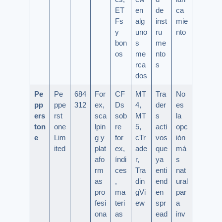
ET
en
de
ca
Fs
alg
inst
mie
y
uno
ru
nto
bon
s
me
os
me
nto
rca
s
dos
Pe
Pe
684
For
CF
MT
Tra
No
pp
ppe
312
ex,
Ds
4,
der
es
ers
rst
sca
sob
MT
s
la
ton
one
lpin
re
5,
acti
opc
e
Lim
g y
for
cTr
vos
ión
ited
plat
ex,
ade
que
má
afo
índi
r,
ya
s
rm
ces
Tra
enti
nat
as
,
din
end
ural
pro
ma
gVi
en
par
fesi
teri
ew
spr
a
ona
as
ead
inv