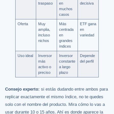
traspaso
en
decisiva
muchos
casos
Oferta
Muy
Más
ETF gana
amplia,
centrada
en
incluso
en
variedad
nichos
grandes
índices
Uso ideal
Inversor
Inversor
Depende
más
constante
del perfil
activo o
a largo
preciso
plazo
Consejo experto:
si estás dudando entre ambos para
replicar exactamente el mismo índice, no te quedes
solo con el nombre del producto. Mira cómo lo vas a
usar durante 10 o 15 años. Ahí es donde aparece la