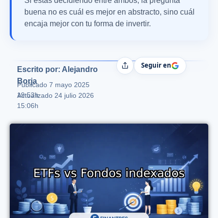
Si estás decidiendo entre ambos, la pregunta
buena no es cuál es mejor en abstracto, sino cuál
encaja mejor con tu forma de invertir.
Seguir en
Compartir
Escrito por: Alejandro
Borja
Publicado
7 mayo 2025
19:53h
Actualizado 24 julio 2026
15:06h