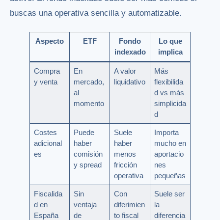
buscas una operativa sencilla y automatizable.
Aspecto
ETF
Fondo
Lo que
indexado
implica
Compra
En
A valor
Más
y venta
mercado,
liquidativo
flexibilida
al
d vs más
momento
simplicida
d
Costes
Puede
Suele
Importa
adicional
haber
haber
mucho en
es
comisión
menos
aportacio
y spread
fricción
nes
operativa
pequeñas
Fiscalida
Sin
Con
Suele ser
d en
ventaja
diferimien
la
España
de
to fiscal
diferencia