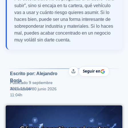
subir”, sino si encaja en tu cartera, qué vehículo
vas a usar y cuánto riesgo quieres asumir. Si lo
haces bien, puede ser una forma interesante de
sobreponderar industria y materiales. Si lo haces
mal, puedes acabar concentrado en un negocio
muy volátil sin darte cuenta.
Seguir en
Compartir
Escrito por: Alejandro
Borja
Publicado
9 septiembre
2025 18:54h
Actualizado 30 junio 2026
11:04h