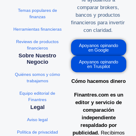
comparar brokers,
Temas populares de
bancos y productos
finanzas
financieros para invertir
Herramientas financieras
con claridad.
Reviews de productos
Apoyanos opinando
financieros
en Google
Sobre Nuestro
Negocio
Apoyanos opinando
en Truspilot
Quiénes somos y cómo
trabajamos
Cómo hacemos dinero
Equipo editorial de
Finantres.com es un
Finantres
editor y servicio de
Legal
comparación
independiente
Aviso legal
respaldado por
Política de privacidad
publicidad.
Recibimos