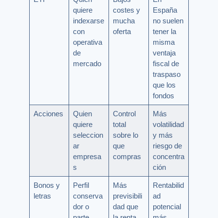
quiere
costes y
España
indexarse
mucha
no suelen
con
oferta
tener la
operativa
misma
de
ventaja
mercado
fiscal de
traspaso
que los
fondos
Acciones
Quien
Control
Más
quiere
total
volatilidad
seleccion
sobre lo
y más
ar
que
riesgo de
empresa
compras
concentra
s
ción
Bonos y
Perfil
Más
Rentabilid
letras
conserva
previsibili
ad
dor o
dad que
potencial
parte
la renta
más