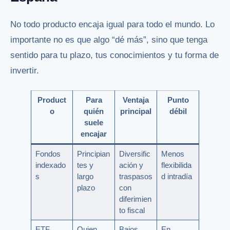
No todo producto encaja igual para todo el mundo. Lo
importante no es que algo “dé más”, sino que tenga
sentido para tu plazo, tus conocimientos y tu forma de
invertir.
Product
Para
Ventaja
Punto
o
quién
principal
débil
suele
encajar
Fondos
Principian
Diversific
Menos
indexado
tes y
ación y
flexibilida
s
largo
traspasos
d intradía
plazo
con
diferimien
to fiscal
ETF
Quien
Bajos
En