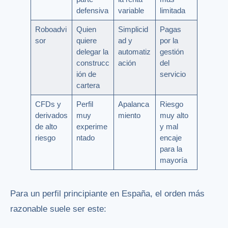
defensiva
variable
limitada
Roboadvi
Quien
Simplicid
Pagas
sor
quiere
ad y
por la
delegar la
automatiz
gestión
construcc
ación
del
ión de
servicio
cartera
CFDs y
Perfil
Apalanca
Riesgo
derivados
muy
miento
muy alto
de alto
experime
y mal
riesgo
ntado
encaje
para la
mayoría
Para un perfil principiante en España, el orden más
razonable suele ser este: