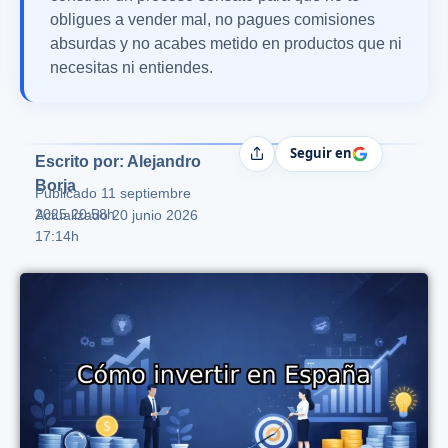
obligues a vender mal, no pagues comisiones
absurdas y no acabes metido en productos que ni
necesitas ni entiendes.
Seguir en
Compartir
Escrito por: Alejandro
Borja
Publicado
11 septiembre
2025 20:58h
Actualizado 20 junio 2026
17:14h