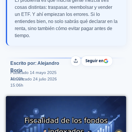
El problema es que mucha gente mezcla tres
cosas distintas: traspasar, reembolsar y vender
un ETF. Y ahí empiezan los errores. Si lo
entiendes bien, no solo sabrás qué declarar en la
renta, sino también cómo evitar pagar antes de
tiempo.
Seguir en
Compartir
Escrito por: Alejandro
Borja
Publicado
14 mayo 2025
16:00h
Actualizado 24 julio 2026
15:06h