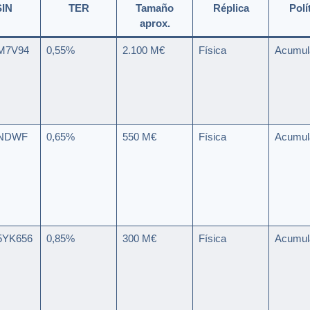
SIN
TER
Tamaño
Réplica
Polí
aprox.
M7V94
0,55%
2.100 M€
Física
Acumul
0NDWF
0,65%
550 M€
Física
Acumul
5YK656
0,85%
300 M€
Física
Acumul