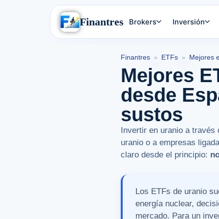
Finantres
Brokers
Inversión
Finantres
ETFs
Mejores e
»
»
Mejores ET
desde Esp
sustos
Invertir en uranio a travé
uranio o a empresas ligada
claro desde el principio:
no
Los ETFs de uranio sue
energía nuclear, decis
mercado. Para un inve