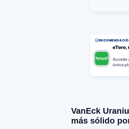
RECOMENDACIÓN
eToro, 
Accede a
única pl
VanEck Uraniu
más sólido po