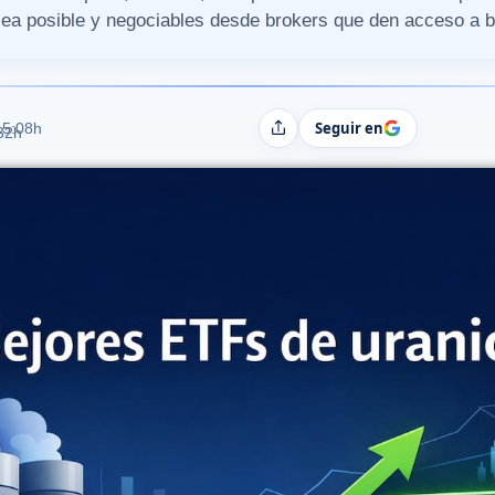
ea posible y negociables desde brokers que den acceso a b
Seguir en
15:08h
Compartir
:32h