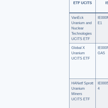
ETF UCITS
I
VanEck
IE000
Uranium and
E1
Nuclear
Technologies
UCITS ETF
Global X
IE00
Uranium
GA5
UCITS ETF
HANetf Sprott
IE000
Uranium
4
Miners
UCITS ETF