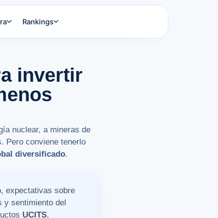
ra
Rankings
 invertir
 menos
gía nuclear, a mineras de
s. Pero conviene tenerlo
bal diversificado
.
, expectativas sobre
s y sentimiento del
ductos
UCITS
,