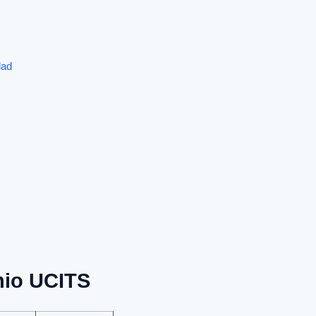
dad
nio UCITS