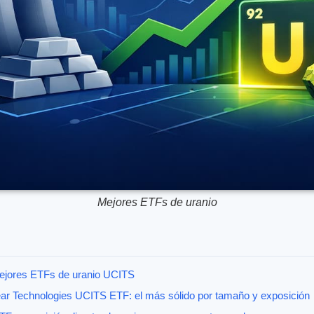
Mejores ETFs de uranio
mejores ETFs de uranio UCITS
r Technologies UCITS ETF: el más sólido por tamaño y exposición