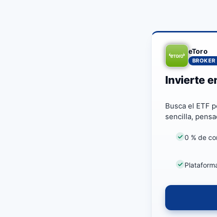
eToro
BROKER 
Invierte 
Busca el ETF p
sencilla, pensa
0 % de co
Plataform