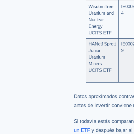
WisdomTree
IE000
Uranium and
4
Nuclear
Energy
UCITS ETF
HANetf Sprott
IE000
Junior
9
Uranium
Miners
UCITS ETF
Datos aproximados contras
antes de invertir conviene r
Si todavía estás comparan
un ETF
y después bajar al 