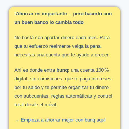
f
Ahorrar
es
importante…
pero
hacerlo
con
un
buen
banco
lo
cambia
todo
No
basta
con
apartar
dinero
cada
mes.
Para
que
tu
esfuerzo
realmente
valga
la
pena,
necesitas
una
cuenta
que
te
ayude
a
crecer.
Ahí
es
donde
entra
bunq
:
una
cuenta
100 %
digital,
sin
comisiones,
que
te
paga
intereses
por
tu
saldo
y
te
permite
organizar
tu
dinero
con
subcuentas,
reglas
automáticas
y
control
total
desde
el
móvil.
→
Empieza
a
ahorrar
mejor
con
bunq
aquí