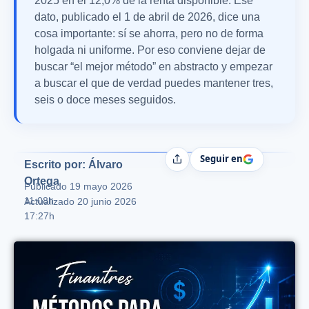
2025 en el 12,0% de la renta disponible. Ese
dato, publicado el 1 de abril de 2026, dice una
cosa importante: sí se ahorra, pero no de forma
holgada ni uniforme. Por eso conviene dejar de
buscar “el mejor método” en abstracto y empezar
a buscar el que de verdad puedes mantener tres,
seis o doce meses seguidos.
Seguir en
Compartir
Escrito por: Álvaro
Ortega
Publicado
19 mayo 2026
11:08h
Actualizado 20 junio 2026
17:27h