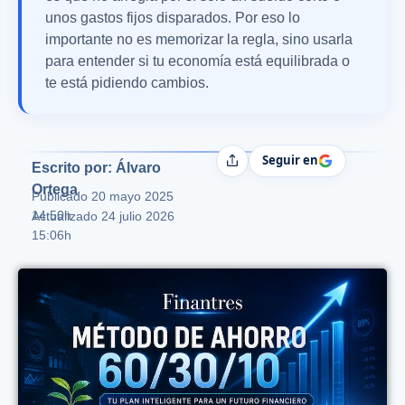
unos gastos fijos disparados. Por eso lo
importante no es memorizar la regla, sino usarla
para entender si tu economía está equilibrada o
te está pidiendo cambios.
Seguir en
Compartir
Escrito por: Álvaro
Ortega
Publicado
20 mayo 2025
14:50h
Actualizado 24 julio 2026
15:06h