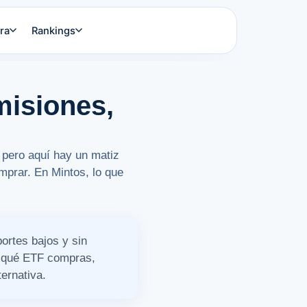
ra
Rankings
misiones,
 pero aquí hay un matiz
mprar. En Mintos, lo que
ortes bajos y sin
ar qué ETF compras,
ernativa.