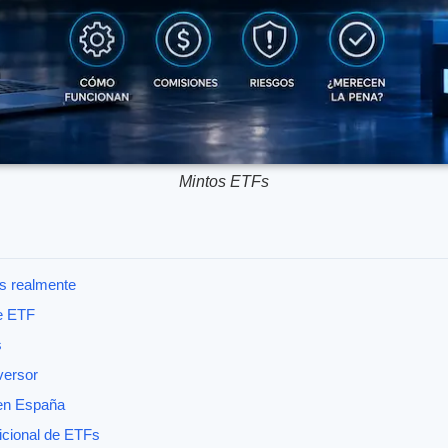
Mintos ETFs
s realmente
e ETF
s
versor
 en España
icional de ETFs