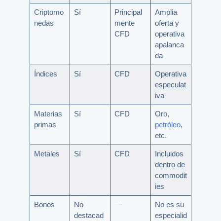
Criptomo
Sí
Principal
Amplia
nedas
mente
oferta y
CFD
operativa
apalanca
da
Índices
Sí
CFD
Operativa
especulat
iva
Materias
Sí
CFD
Oro,
primas
petróleo
,
etc.
Metales
Sí
CFD
Incluidos
dentro de
commodit
ies
Bonos
No
—
No es su
destacad
especialid