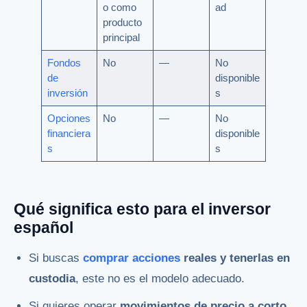
o como
ad
producto
principal
Fondos
No
—
No
de
disponible
inversión
s
Opciones
No
—
No
financiera
disponible
s
s
Qué significa esto para el inversor
español
Si buscas
comprar acciones
reales y tenerlas en
custodia
, este no es el modelo adecuado.
Si quieres operar
movimientos de precio a corto