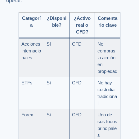
operar:
Categorí
¿Disponi
¿Activo
Comenta
a
ble?
real o
rio clave
CFD?
Acciones
Sí
CFD
No
internacio
compras
nales
la acción
en
propiedad
ETFs
Sí
CFD
No hay
custodia
tradiciona
l
Forex
Sí
CFD
Uno de
sus focos
principale
s