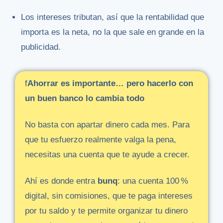
Los intereses tributan, así que la rentabilidad que
importa es la neta, no la que sale en grande en la
publicidad.
f
Ahorrar
es
importante…
pero
hacerlo
con
un
buen
banco
lo
cambia
todo
No
basta
con
apartar
dinero
cada
mes.
Para
que
tu
esfuerzo
realmente
valga
la
pena,
necesitas
una
cuenta
que
te
ayude
a
crecer.
Ahí
es
donde
entra
bunq
:
una
cuenta
100 %
digital,
sin
comisiones,
que
te
paga
intereses
por
tu
saldo
y
te
permite
organizar
tu
dinero