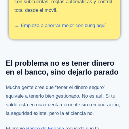
con
subcuentas,
reglas
automáticas
y
control
total
desde
el
móvil.
→
Empieza
a
ahorrar
mejor
con
bunq
aquí
El problema no es tener dinero
en el banco, sino dejarlo parado
Mucha gente cree que “tener el dinero seguro”
equivale a tenerlo bien gestionado. No es así. Si tu
saldo está en una cuenta corriente sin remuneración,
la seguridad existe, pero la eficiencia no.
El propio
Banco de España
recuerda que la