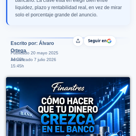
bancario. La clave está en elegir bien entre
liquidez, plazo y rentabilidad real, en vez de mirar
solo el porcentaje grande del anuncio.
Seguir en
Compartir
Escrito por: Álvaro
Ortega
Publicado
20 mayo 2025
14:00h
Actualizado 7 julio 2026
15:45h