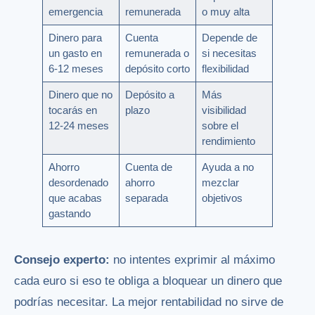
emergencia
remunerada
o muy alta
Dinero para
Cuenta
Depende de
un gasto en
remunerada o
si necesitas
6-12 meses
depósito corto
flexibilidad
Dinero que no
Depósito a
Más
tocarás en
plazo
visibilidad
12-24 meses
sobre el
rendimiento
Ahorro
Cuenta de
Ayuda a no
desordenado
ahorro
mezclar
que acabas
separada
objetivos
gastando
Consejo experto:
no intentes exprimir al máximo
cada euro si eso te obliga a bloquear un dinero que
podrías necesitar. La mejor rentabilidad no sirve de