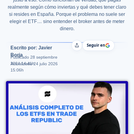
realmente según cómo inviertas y qué debes tener claro
si resides en España. Porque el problema no suele ser
elegir el ETF… sino entender el broker antes de meter
dinero.
Seguir en
Compartir
Escrito por: Javier
Borja
Publicado
28 septiembre
2024 14:41h
Actualizado 24 julio 2026
15:06h