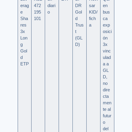
erag
472
diari
DR
sar
en
e
195
o
Gol
KID/
bus
Sha
101
d
fich
ca
res
Trus
a
exp
3x
t
osici
Lon
(GL
ón
g
D)
3x
Gol
vinc
d
ulad
ETP
a a
GL
D,
no
dire
cta
men
te al
futur
o
del