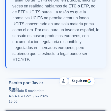
hablamos de “ETFs de oro” en Europa, muchas
veces en realidad hablamos de
ETC o ETP
, no
de ETFs UCITS puros. La razón es que la
normativa UCITS no permite crear un fondo
UCITS concentrado en una sola materia prima
como el oro. Por eso, para un inversor español, lo
sensato es buscar productos europeos, con
documentación regulatoria disponible y
negociados en mercados europeos, pero
sabiendo que la estructura legal puede ser
ETC/ETP.
Seguir en
Compartir
Escrito por: Javier
Borja
Publicado
5 noviembre
2024 15:05h
Actualizado 24 julio 2026
15:06h