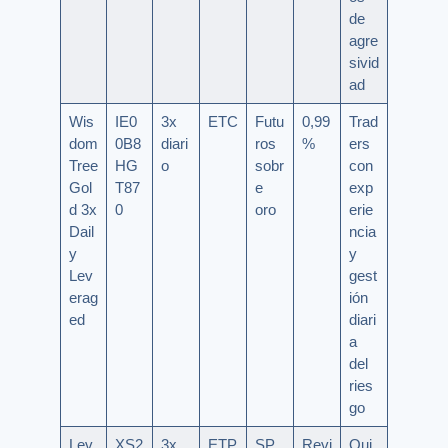
de
agre
sivid
ad
Wis
IE0
3x
ETC
Futu
0,99
Trad
dom
0B8
diari
ros
%
ers
Tree
HG
o
sobr
con
Gol
T87
e
exp
d 3x
0
oro
erie
Dail
ncia
y
y
Lev
gest
erag
ión
ed
diari
a
del
ries
go
Lev
XS2
3x
ETP
SP
Revi
Qui