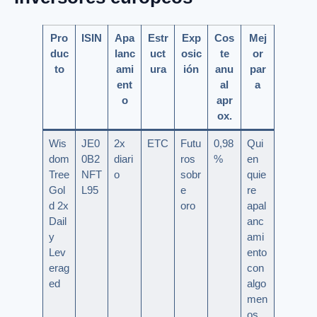
Pro
ISIN
Apa
Estr
Exp
Cos
Mej
duc
lanc
uct
osic
te
or
to
ami
ura
ión
anu
par
ent
al
a
o
apr
ox.
Wis
JE0
2x
ETC
Futu
0,98
Qui
dom
0B2
diari
ros
%
en
Tree
NFT
o
sobr
quie
Gol
L95
e
re
d 2x
oro
apal
Dail
anc
y
ami
Lev
ento
erag
con
ed
algo
men
os