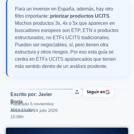
Para un inversor en España, además, hay otro
filtro importante:
priorizar productos UCITS
.
Muchos productos 3x, 4x o 5x que aparecen en
buscadores europeos son ETP, ETN o productos
estructurados, no ETFs UCITS tradicionales.
Pueden ser negociables, sí, pero tienen otra
estructura y otros riesgos. Por eso esta guía se
centra en ETFs UCITS apalancados que tienen
más sentido dentro de un análisis prudente.
Seguir en
Compartir
Escrito por: Javier
Borja
Publicado
5 noviembre
2024 15:06h
Actualizado 24 julio 2026
15:06h