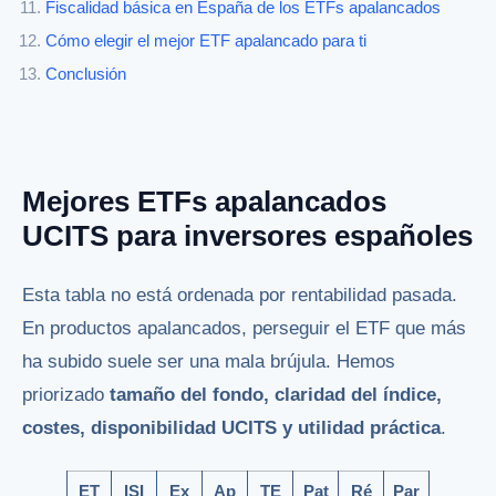
Fiscalidad básica en España de los ETFs apalancados
Cómo elegir el mejor ETF apalancado para ti
Conclusión
Mejores ETFs apalancados
UCITS para inversores españoles
Esta tabla no está ordenada por rentabilidad pasada.
En productos apalancados, perseguir el ETF que más
ha subido suele ser una mala brújula. Hemos
priorizado
tamaño del fondo, claridad del índice,
costes, disponibilidad UCITS y utilidad práctica
.
ET
ISI
Ex
Ap
TE
Pat
Ré
Par