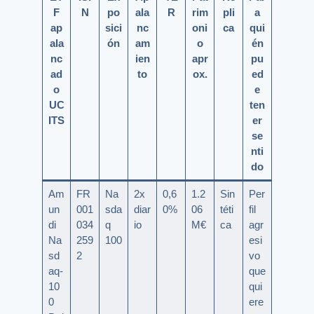
F
N
po
ala
R
rim
pli
a
ap
sici
nc
oni
ca
qui
ala
ón
am
o
én
nc
ien
apr
pu
ad
to
ox.
ed
o
e
UC
ten
ITS
er
se
nti
do
Am
FR
Na
2x
0,6
1.2
Sin
Per
un
001
sda
diar
0%
06
téti
fil
di
034
q
io
M€
ca
agr
Na
259
100
esi
sd
2
vo
aq-
que
10
qui
0
ere