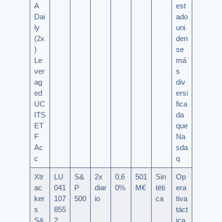
A
est
Dai
ado
ly
uni
(2x
den
)
se
Le
má
ver
s
ag
div
ed
ersi
UC
fica
ITS
da
ET
que
F
Na
Ac
sda
c
q
Xtr
LU
S&
2x
0,6
501
Sin
Op
ac
041
P
diar
0%
M€
téti
era
ker
107
500
io
ca
tiva
s
855
táct
S&
2
ica