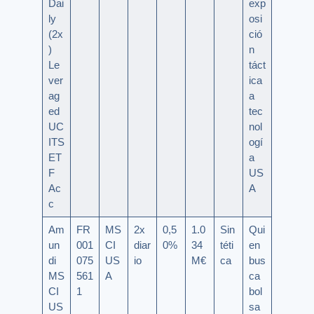
Dai
exp
ly
osi
(2x
ció
)
n
Le
táct
ver
ica
ag
a
ed
tec
UC
nol
ITS
ogí
ET
a
F
US
Ac
A
c
Am
FR
MS
2x
0,5
1.0
Sin
Qui
un
001
CI
diar
0%
34
téti
en
di
075
US
io
M€
ca
bus
MS
561
A
ca
CI
1
bol
US
sa