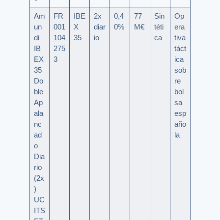
Am
FR
IBE
2x
0,4
77
Sin
Op
un
001
X
diar
0%
M€
téti
era
di
104
35
io
ca
tiva
IB
275
táct
EX
3
ica
35
sob
Do
re
ble
bol
Ap
sa
ala
esp
nc
año
ad
la
o
Dia
rio
(2x
)
UC
ITS