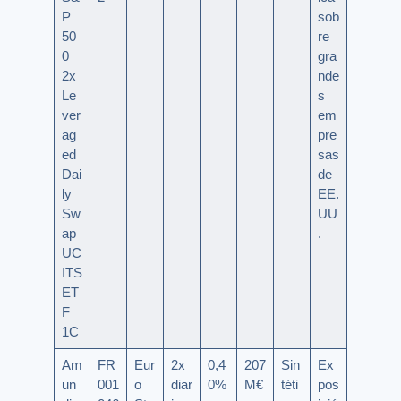
P
sob
50
re
0
gra
2x
nde
Le
s
ver
em
ag
pre
ed
sas
Dai
de
ly
EE.
Sw
UU
ap
.
UC
ITS
ET
F
1C
Am
FR
Eur
2x
0,4
207
Sin
Ex
un
001
o
diar
0%
M€
téti
pos