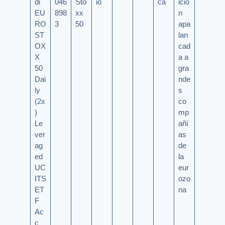
di
046
Sto
io
ca
ició
EU
898
xx
n
RO
3
50
apa
ST
lan
OX
cad
X
a a
50
gra
Dai
nde
ly
s
(2x
co
)
mp
Le
añí
ver
as
ag
de
ed
la
UC
eur
ITS
ozo
ET
na
F
Ac
c