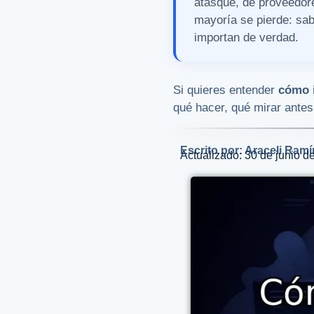
atasque, de proveedore
mayoría se pierde: sab
importan de verdad.
Si quieres entender
cómo i
qué hacer, qué mirar ante
Escrito por: Araceli Ramí
Actualizado: 30 de junio d