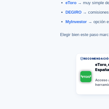
eToro
→ muy simple de 
DEGIRO
→ comisiones 
MyInvestor
→ opción es
Elegir bien este paso marc
RECOMENDACIÓN
eToro, 
España
Acceso a
herramie