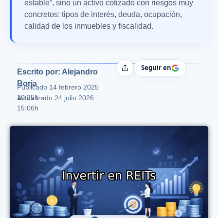
estable”, sino un activo cotizado con riesgos muy
concretos: tipos de interés, deuda, ocupación,
calidad de los inmuebles y fiscalidad.
Seguir en
Compartir
Escrito por: Alejandro
Borja
Publicado
14 febrero 2025
10:35h
Actualizado 24 julio 2026
15:06h