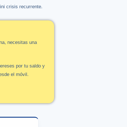
i crisis recurrente.
na,
necesitas
una
tereses
por
tu
saldo
y
esde
el
móvil.