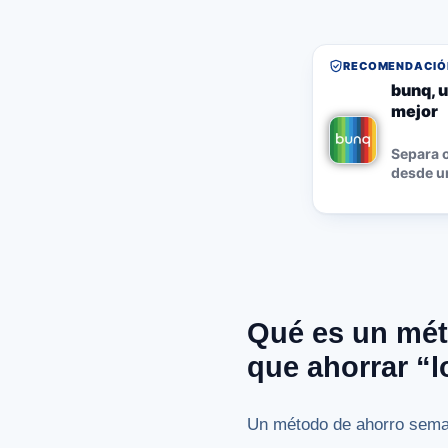
RECOMENDACIÓN
bunq, u
mejor
Separa o
desde un
Qué es un mét
que ahorrar “l
Un método de ahorro seman