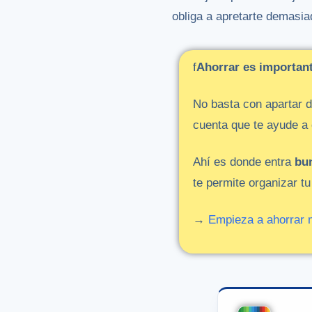
obliga a apretarte demasia
f
Ahorrar
es
importa
No
basta
con
apartar
d
cuenta
que
te
ayude
a
Ahí
es
donde
entra
bu
te
permite
organizar
t
→
Empieza
a
ahorrar