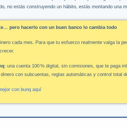
do, no estás construyendo un hábito, estás montando una min
nte…
pero
hacerlo
con
un
buen
banco
lo
cambia
todo
inero
cada
mes.
Para
que
tu
esfuerzo
realmente
valga
la
pe
crecer.
nq
:
una
cuenta
100 %
digital,
sin
comisiones,
que
te
paga
in
u
dinero
con
subcuentas,
reglas
automáticas
y
control
total
d
mejor
con
bunq
aquí