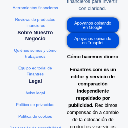
financieros para invertir
Herramientas financieras
con claridad.
Reviews de productos
Apoyanos opinando
financieros
en Google
Sobre Nuestro
Negocio
Apoyanos opinando
en Truspilot
Quiénes somos y cómo
trabajamos
Cómo hacemos dinero
Equipo editorial de
Finantres.com es un
Finantres
editor y servicio de
Legal
comparación
independiente
Aviso legal
respaldado por
Política de privacidad
publicidad.
Recibimos
compensación a cambio
Política de cookies
de la colocación de
productos y servicios
Declaración de accesibilidad