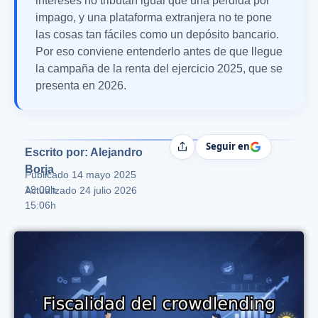
intereses no tributan igual que una pérdida por
impago, y una plataforma extranjera no te pone
las cosas tan fáciles como un depósito bancario.
Por eso conviene entenderlo antes de que llegue
la campaña de la renta del ejercicio 2025, que se
presenta en 2026.
Seguir en
Compartir
Escrito por: Alejandro
Borja
Publicado
14 mayo 2025
19:00h
Actualizado 24 julio 2026
15:06h