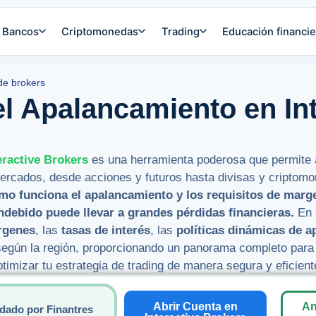
Bancos
Criptomonedas
Trading
Educación financie
de brokers
el Apalancamiento en In
eractive Brokers
es una herramienta poderosa que permite 
mercados, desde acciones y futuros hasta divisas y criptom
o funciona el apalancamiento y los requisitos de marge
ndebido puede llevar a grandes pérdidas financieras.
En 
rgenes
, las
tasas de interés
, las
políticas dinámicas de 
egún la región, proporcionando un panorama completo para
timizar tu estrategia de trading de manera segura y eficient
Abrir Cuenta en
An
dado por Finantres