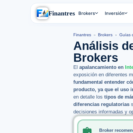
Finantres
Brokers
Inversión
Finantres
Brokers
Guías 
»
»
Análisis d
Brokers
El
apalancamiento en
Int
exposición en diferentes 
fundamental entender cóm
producto, ya que el uso i
en detalle los
tipos de má
diferencias regulatorias
s
decisiones informadas y op
Broker recomen