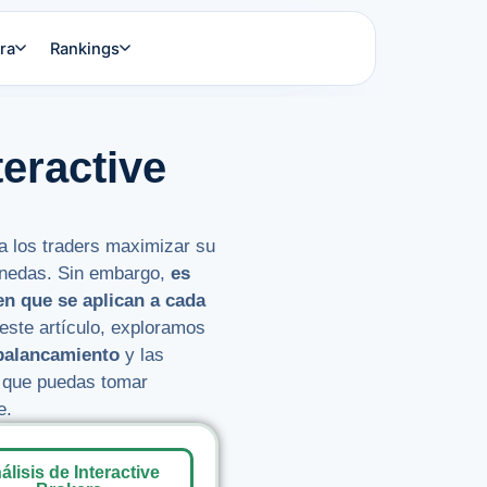
ra
Rankings
teractive
a los traders maximizar su
onedas. Sin embargo,
es
n que se aplican a cada
este artículo, exploramos
apalancamiento
y las
 que puedas tomar
e.
álisis de Interactive