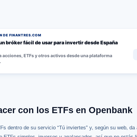
 DE FINANTRES.COM
un bróker fácil de usar para invertir desde España
 acciones, ETFs y otros activos desde una plataforma
.
acer con los ETFs en Openbank
s dentro de su servicio “Tú inviertes” y, según su web, da
ye ETFs simples, inversos y apalancados, así que no estás l