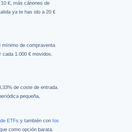
e 10 €, más cánones de
lida ya te has ido a 20 €
 el mínimo de compraventa
or cada 1.000 € movidos.
3,33% de coste de entrada.
 periódica pequeña,
 de ETFs
y también con
los
ue como opción barata.