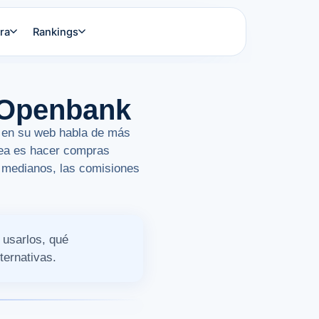
ra
Rankings
n Openbank
: en su web habla de más
idea es hacer compras
o medianos, las comisiones
 usarlos, qué
ternativas.