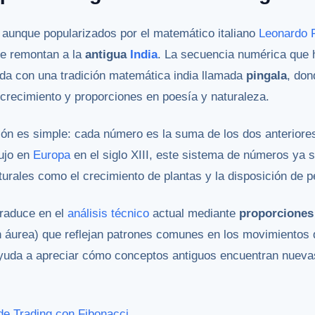
, aunque popularizados por el matemático italiano
Leonardo 
e remontan a la
antigua
India
. La secuencia numérica qu
ada con una tradición matemática india llamada
pingala
, don
crecimiento y proporciones en poesía y naturaleza.
ón es simple: cada número es la suma de los dos anteriores 
dujo en
Europa
en el siglo XIII, este sistema de números ya se
rales como el crecimiento de plantas y la disposición de p
raduce en el
análisis técnico
actual mediante
proporciones
n áurea) que reflejan patrones comunes en los movimientos 
yuda a apreciar cómo conceptos antiguos encuentran nuevas
de Trading con Fibonacci
.