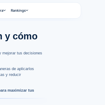
ra
Rankings
n y cómo
y mejorar tus decisiones
aneras de aplicarlos
as y reducir
para maximizar tus