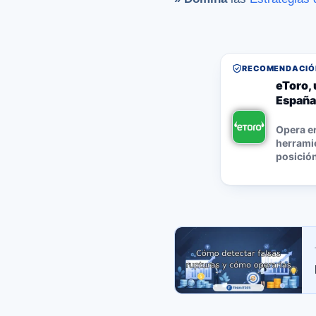
RECOMENDACIÓN
eToro, 
España
Opera e
herramie
posición