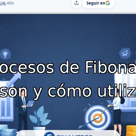
Seguir en
 16:46h
Compartir
:47h