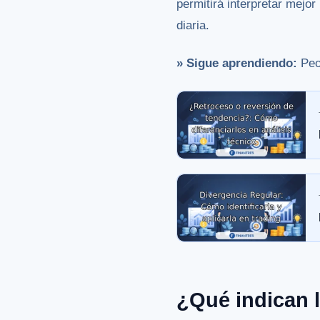
permitirá interpretar mejo
diaria.
» Sigue aprendiendo:
Peor
¿Qué indican l