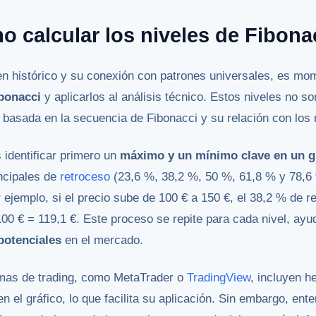
 calcular los niveles de Fibona
en histórico y su conexión con patrones universales, es m
ibonacci
y aplicarlos al análisis técnico. Estos niveles no s
a basada en la secuencia de Fibonacci y su relación con los
 identificar primero un
máximo y un mínimo clave en un gr
incipales de
retroceso
(23,6 %, 38,2 %, 50 %, 61,8 % y 78,6 %
ejemplo, si el precio sube de 100 € a 150 €, el 38,2 % de re
100 € = 119,1 €. Este proceso se repite para cada nivel, ayu
potenciales
en el mercado.
rmas de trading, como MetaTrader o
TradingView
, incluyen h
en el gráfico, lo que facilita su aplicación. Sin embargo, ent