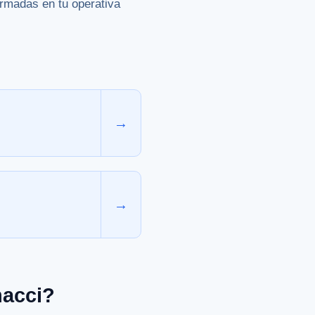
ormadas en tu operativa
→
→
nacci?