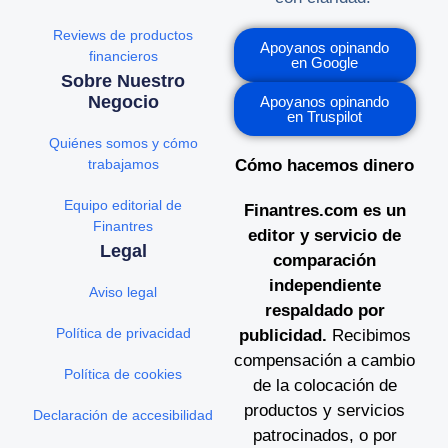
Reviews de productos
Apoyanos opinando
financieros
en Google
Sobre Nuestro
Negocio
Apoyanos opinando
en Truspilot
Quiénes somos y cómo
trabajamos
Cómo hacemos dinero
Equipo editorial de
Finantres.com es un
Finantres
editor y servicio de
Legal
comparación
independiente
Aviso legal
respaldado por
Política de privacidad
publicidad.
Recibimos
compensación a cambio
Política de cookies
de la colocación de
productos y servicios
Declaración de accesibilidad
patrocinados, o por