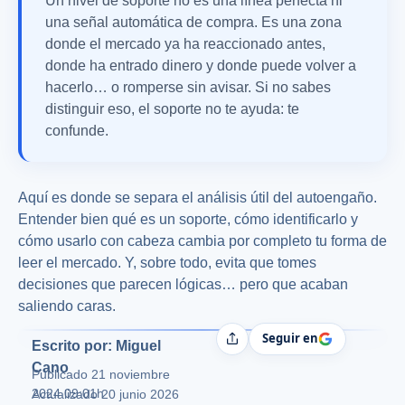
Un nivel de soporte no es una línea perfecta ni
una señal automática de compra. Es una zona
donde el mercado ya ha reaccionado antes,
donde ha entrado dinero y donde puede volver a
hacerlo… o romperse sin avisar. Si no sabes
distinguir eso, el soporte no te ayuda: te
confunde.
Aquí es donde se separa el análisis útil del autoengaño.
Entender bien qué es un soporte, cómo identificarlo y
cómo usarlo con cabeza cambia por completo tu forma de
leer el mercado. Y, sobre todo, evita que tomes
decisiones que parecen lógicas… pero que acaban
saliendo caras.
Seguir en
Compartir
Escrito por: Miguel
Cano
Publicado
21 noviembre
2024 09:01h
Actualizado 20 junio 2026