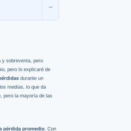
→
 y sobreventa, pero
o, pero lo explicaré de
pérdidas
durante un
dos medias, lo que da
 pero la mayoría de las
la pérdida promedio
. Con