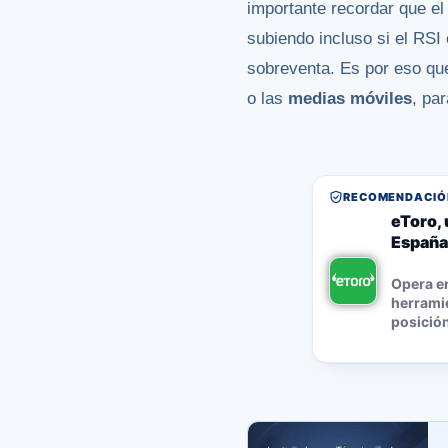
importante recordar que e
subiendo incluso si el RSI
sobreventa. Es por eso que
o las
medias móviles
, pa
RECOMENDACIÓN
eToro, 
España
Opera e
herramie
posición