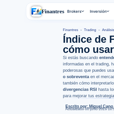
Finantres
Brokers
Inversión
Finantres
Trading
Análisi
»
»
Índice de 
cómo usarl
Si estás buscando
entende
informadas en el trading, 
poderosas que puedes usar
o sobreventa
en el mercado
también cómo interpretarl
divergencias RSI
hasta l
para mejorar tus estrategi
Escrito por: Miguel Cano
Publicado
21 noviembre 2024
Actualizado 30 junio 2026 10