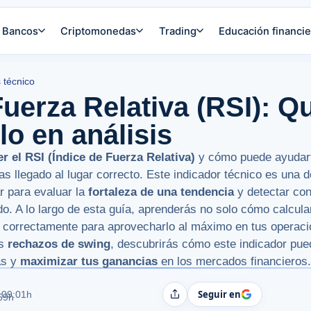
Bancos
Criptomonedas
Trading
Educación financie
s técnico
Fuerza Relativa (RSI): Q
o en análisis
r el RSI (Índice de Fuerza Relativa)
y cómo puede ayudart
has llegado al lugar correcto. Este indicador técnico es una
 para evaluar la
fortaleza de una tendencia
y detectar co
. A lo largo de esta guía, aprenderás no solo cómo calcular
o correctamente para aprovecharlo al máximo en tus operac
os
rechazos de swing
, descubrirás cómo este indicador pue
as y
maximizar tus ganancias
en los mercados financieros.
Seguir en
 09:01h
Compartir
:59h