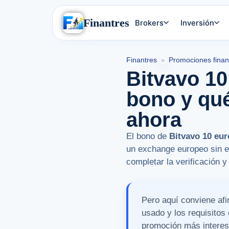
Finantres
Brokers
Inversión
Finantres
Promociones finan
»
Bitvavo 10
bono y qu
ahora
El bono de
Bitvavo 10 eur
un exchange europeo sin em
completar la verificación 
Pero aquí conviene af
usado y los requisito
promoción más intere