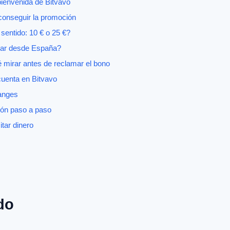
ienvenida de Bitvavo
 conseguir la promoción
entido: 10 € o 25 €?
sar desde España?
 mirar antes de reclamar el bono
cuenta en Bitvavo
hanges
ón paso a paso
tar dinero
do