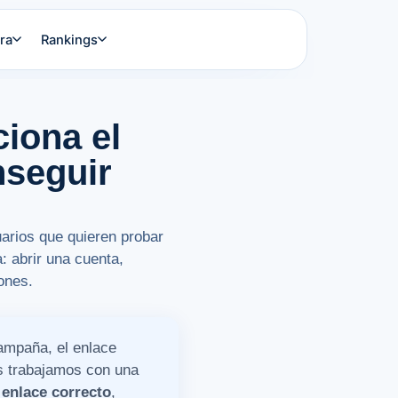
ra
Rankings
ciona el
nseguir
arios que quieren probar
 abrir una cuenta,
ones.
ampaña, el enlace
s trabajamos con una
 enlace correcto
,