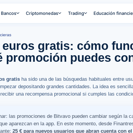
Bancos
Criptomonedas
Trading
Educación financie
cieras
 euros gratis: cómo fun
é promoción puedes co
os gratis
ha sido una de las búsquedas habituales entre usu
pezar depositando grandes cantidades. La idea es sencilla:
y recibir una recompensa promocional si cumples las condici
inar: las promociones de Bitvavo pueden cambiar según la c
s que aparezcan en la app. En este momento, desde Finantre
sante:
25 € para nuevos usuarios que abran cuenta con el